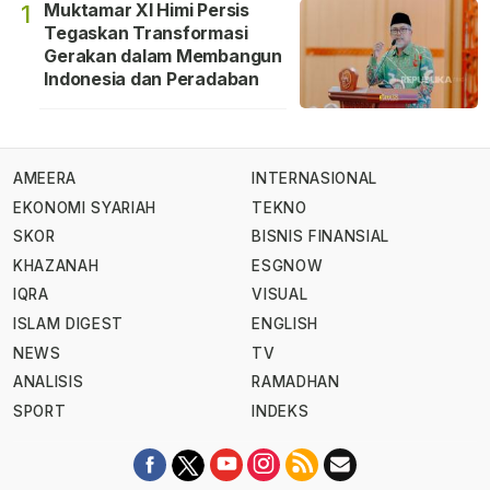
Muktamar XI Himi Persis
1
Tegaskan Transformasi
Gerakan dalam Membangun
Indonesia dan Peradaban
AMEERA
INTERNASIONAL
EKONOMI SYARIAH
TEKNO
SKOR
BISNIS FINANSIAL
KHAZANAH
ESGNOW
IQRA
VISUAL
ISLAM DIGEST
ENGLISH
NEWS
TV
ANALISIS
RAMADHAN
SPORT
INDEKS