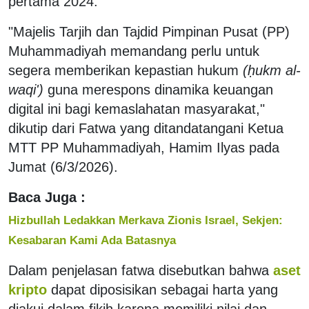
pertama 2024.
"Majelis Tarjih dan Tajdid Pimpinan Pusat (PP)
Muhammadiyah memandang perlu untuk
segera memberikan kepastian hukum
(ḥukm al-
waqi')
guna merespons dinamika keuangan
digital ini bagi kemaslahatan masyarakat,"
dikutip dari Fatwa yang ditandatangani Ketua
MTT PP Muhammadiyah, Hamim Ilyas pada
Jumat (6/3/2026).
Baca Juga :
Hizbullah Ledakkan Merkava Zionis Israel, Sekjen:
Kesabaran Kami Ada Batasnya
Dalam penjelasan fatwa disebutkan bahwa
aset
kripto
dapat diposisikan sebagai harta yang
diakui dalam fikih karena memiliki nilai dan