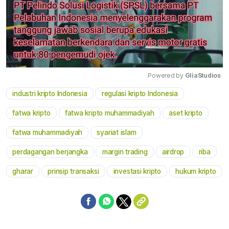
Powered by 
GliaStudios
industri kripto Indonesia
regulasi kripto Indonesia
Mute
fatwa kripto
fatwa kripto muhammadiyah
aset kripto
fatwa muhammadiyah
syariat islam
perdagangan berjangka
margin trading
airdrop
riba
gharar
prinsip transaksi
investasi kripto
hukum kripto