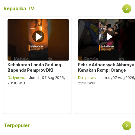
>
Republika TV
Kebakaran Landa Gedung
Febrie Adriansyah Akhirnya
Bapenda Pemprov DKI
Kenakan Rompi Orange
Dailynews
- Jumat , 07 Aug 2026,
Dailynews
- Jumat , 07 Aug 2026
23:00 WIB
22:30 WIB
>
Terpopuler