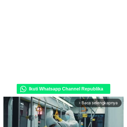
Ikuti Whatsapp Channel Republika
Baca selengkapnya
arrow_forward_ios