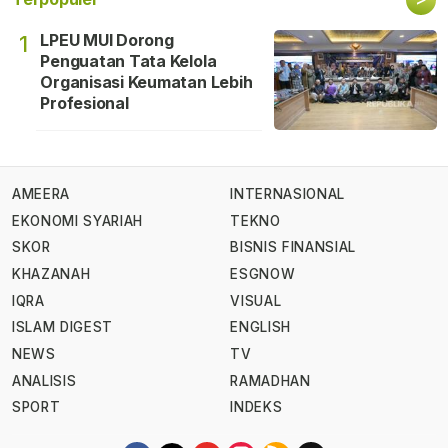
LPEU MUI Dorong
1
Penguatan Tata Kelola
Organisasi Keumatan Lebih
Profesional
AMEERA
INTERNASIONAL
EKONOMI SYARIAH
TEKNO
SKOR
BISNIS FINANSIAL
KHAZANAH
ESGNOW
IQRA
VISUAL
ISLAM DIGEST
ENGLISH
NEWS
TV
ANALISIS
RAMADHAN
SPORT
INDEKS