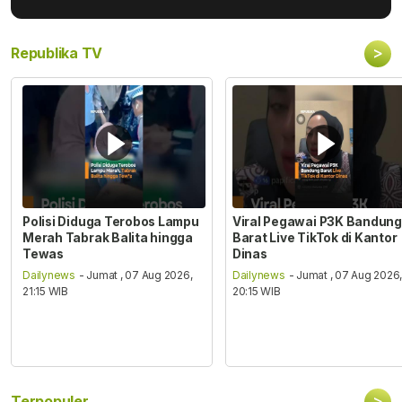
>
Republika TV
Polisi Diduga Terobos Lampu
Viral Pegawai P3K Bandung
Merah Tabrak Balita hingga
Barat Live TikTok di Kantor
Tewas
Dinas
Dailynews
- Jumat , 07 Aug 2026,
Dailynews
- Jumat , 07 Aug 2026
21:15 WIB
20:15 WIB
>
Terpopuler