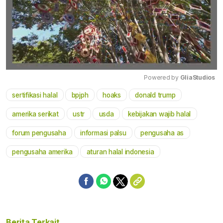
Powered by 
GliaStudios
sertifikasi halal
bpjph
hoaks
donald trump
Mute
amerika serikat
ustr
usda
kebijakan wajib halal
forum pengusaha
informasi palsu
pengusaha as
pengusaha amerika
aturan halal indonesia
Berita Terkait