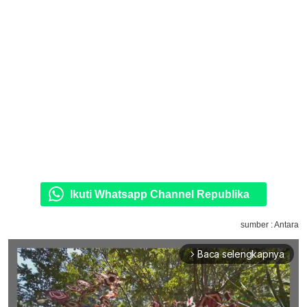
Ikuti Whatsapp Channel Republika
sumber : Antara
Baca selengkapnya
arrow_forward_ios