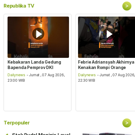
>
Republika TV
Kebakaran Landa Gedung
Febrie Adriansyah Akhirnya
Bapenda Pemprov DKI
Kenakan Rompi Orange
Dailynews
- Jumat , 07 Aug 2026,
Dailynews
- Jumat , 07 Aug 2026
23:00 WIB
22:30 WIB
>
Terpopuler
Stok Rudal Menipis Level