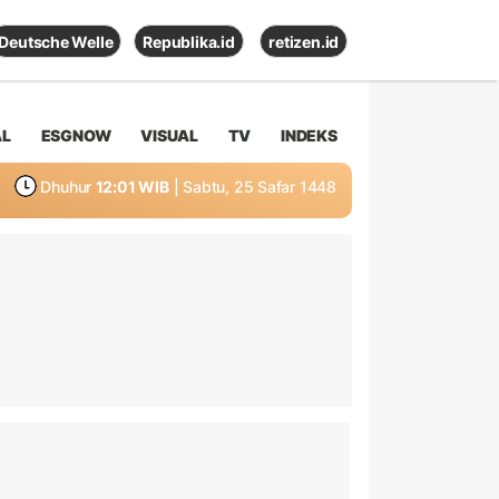
Deutsche Welle
Republika.id
retizen.id
AL
ESGNOW
VISUAL
TV
INDEKS
Dhuhur
12:01 WIB
| Sabtu, 25 Safar 1448