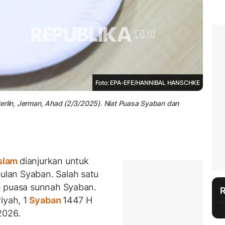
Foto: EPA-EFE/HANNIBAL HANSCHKE
, Berlin, Jerman, Ahad (2/3/2025). Niat Puasa Syaban dan
slam
dianjurkan untuk
lan Syaban. Salah satu
h puasa sunnah Syaban.
iyah, 1
Syaban
1447 H
 2026.