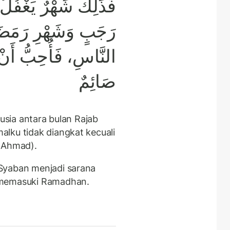
فَذَلِكَ شَهْرٌ يَغْفُلُ
رَجَبٍ وَشَهْرِ رَمَضَا
النَّاسِ، فَأُحِبُّ أَنْ لَ
صَائِمٌ
nusia antara bulan Rajab
lku tidak diangkat kecuali
n Ahmad).
Syaban menjadi sarana
 memasuki Ramadhan.