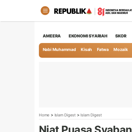
AMEERA
EKONOMI SYARIAH
SKOR
Nabi Muhammad
Kisah
Fatwa
Mozaik
>
>
Home
Islam Digest
Islam Digest
Niat Puasa Syaba