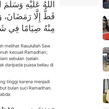
اللهُ عَلَيْهِ وَسَلَّمَ
قَطُّ إِلَّا رَمَضَانَ، وَ
مِنْهُ صِيَامًا فِي شَع
ah melihat Rasulullah Saw
nuh kecuali Ramadhan;
alam sebulan (selain
 daripada puasa beliau di
yang tinggi karena menjadi
ut bulan suci Ramadhan.
sabda: