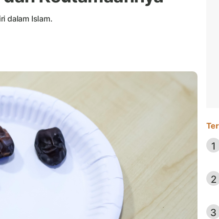
i dalam Islam.
Ter
1
2
3