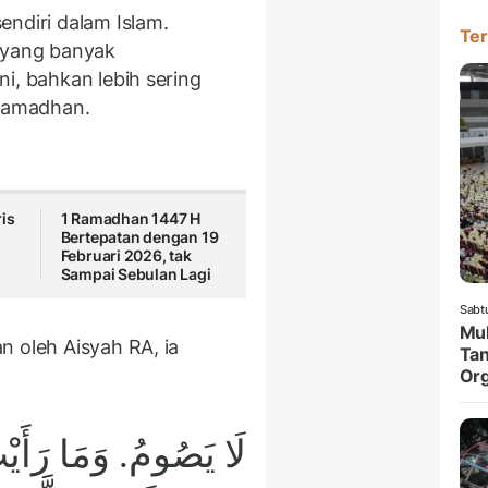
endiri dalam Islam.
Ter
k yang banyak
i, bahkan lebih sering
 Ramadhan.
is
1 Ramadhan 1447 H
Bertepatan dengan 19
Februari 2026, tak
Sampai Sebulan Lagi
Sabt
Muk
n oleh Aisyah RA, ia
Tan
Org
لَا يَصُومُ. وَمَا رَأَ