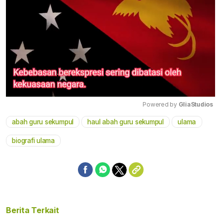
Powered by 
GliaStudios
abah guru sekumpul
haul abah guru sekumpul
ulama
Mute
biografi ulama
Berita Terkait