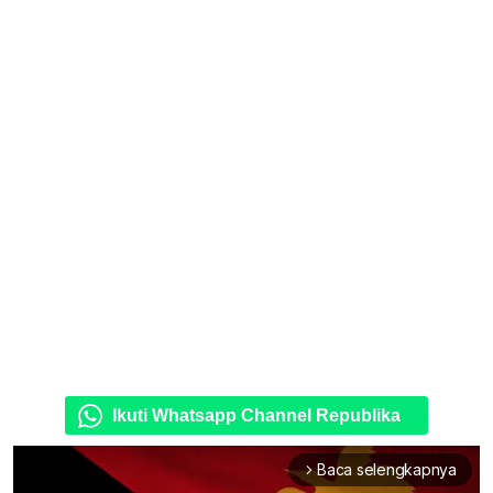
Ikuti Whatsapp Channel Republika
Baca selengkapnya
arrow_forward_ios