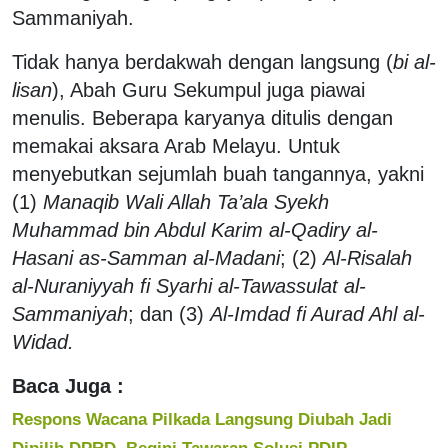
Sammaniyah.
Tidak hanya berdakwah dengan langsung (
bi al-
lisan
), Abah Guru Sekumpul juga piawai
menulis. Beberapa karyanya ditulis dengan
memakai aksara Arab Melayu. Untuk
menyebutkan sejumlah buah tangannya, yakni
(1)
Manaqib Wali Allah Ta’ala Syekh
Muhammad bin Abdul Karim al-Qadiry al-
Hasani as-Samman al-Madani
; (2)
Al-Risalah
al-Nuraniyyah fi Syarhi al-Tawassulat al-
Sammaniyah
; dan (3)
Al-Imdad fi Aurad Ahl al-
Widad.
Baca Juga :
Respons Wacana Pilkada Langsung Diubah Jadi
Dipilih DPRD, Begini Tawaran Solusi PDIP