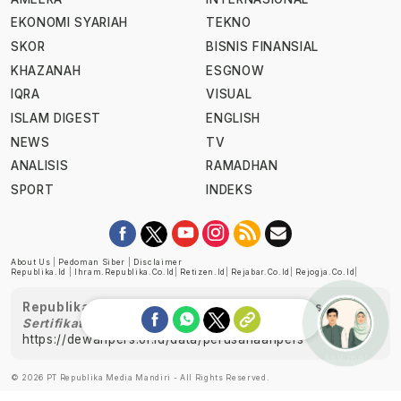
EKONOMI SYARIAH
TEKNO
SKOR
BISNIS FINANSIAL
KHAZANAH
ESGNOW
IQRA
VISUAL
ISLAM DIGEST
ENGLISH
NEWS
TV
ANALISIS
RAMADHAN
SPORT
INDEKS
About Us
|
Pedoman Siber
|
Disclaimer
Republika.id
|
Ihram.republika.co.id
|
Retizen.id
|
Rejabar.co.id
|
Rejogja.co.id
|
Republika telah diverifikasi oleh Dewan Pers
Sertifikat Nomor 1058/DP-Verifikasi/K/XII/2022
https://dewanpers.or.id/data/perusahaanpers
Ask me!
© 2026 PT Republika Media Mandiri - All Rights Reserved.