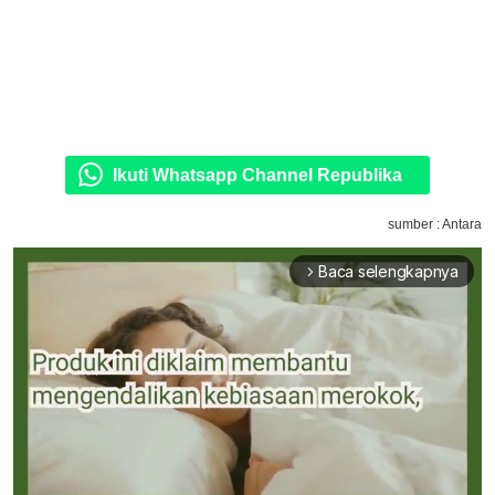
Ikuti Whatsapp Channel Republika
sumber : Antara
Baca selengkapnya
arrow_forward_ios