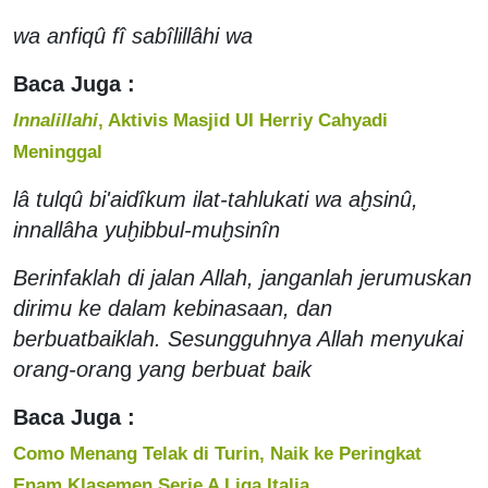
wa anfiqû fî sabîlillâhi wa
Baca Juga :
Innalillahi
, Aktivis Masjid UI Herriy Cahyadi
Meninggal
lâ tulqû bi'aidîkum ilat-tahlukati wa aḫsinû,
innallâha yuḫibbul-muḫsinîn
Berinfaklah di jalan Allah, janganlah jerumuskan
dirimu ke dalam kebinasaan, dan
berbuatbaiklah. Sesungguhnya Allah menyukai
orang-oran
g
yang berbuat baik
Baca Juga :
Como Menang Telak di Turin, Naik ke Peringkat
Enam Klasemen Serie A Liga Italia