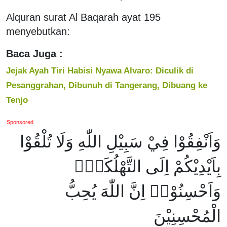
Alquran surat Al Baqarah ayat 195
menyebutkan:
Baca Juga :
Jejak Ayah Tiri Habisi Nyawa Alvaro: Diculik di
Pesanggrahan, Dibunuh di Tangerang, Dibuang ke
Tenjo
Sponsored
وَاَنْفِقُوْا فِيْ سَبِيْلِ اللّٰهِ وَلَا تُلْقُوْا
بِاَيْدِيْكُمْ اِلَى التَّهْلُكَةِۛ
وَاَحْسِنُوْاۛ اِنَّ اللّٰهَ يُحِبُّ
الْمُحْسِنِيْنَ