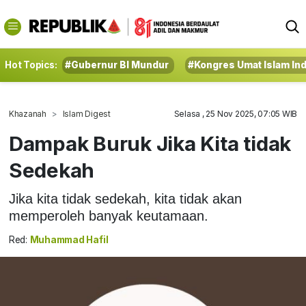
Hot Topics:
#Gubernur BI Mundur
#Kongres Umat Islam In
Khazanah
Islam Digest
Selasa , 25 Nov 2025, 07:05 WIB
Dampak Buruk Jika Kita tidak
Sedekah
Jika kita tidak sedekah, kita tidak akan
memperoleh banyak keutamaan.
Red:
Muhammad Hafil