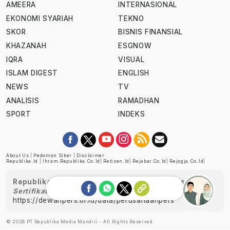
AMEERA
INTERNASIONAL
EKONOMI SYARIAH
TEKNO
SKOR
BISNIS FINANSIAL
KHAZANAH
ESGNOW
IQRA
VISUAL
ISLAM DIGEST
ENGLISH
NEWS
TV
ANALISIS
RAMADHAN
SPORT
INDEKS
About Us
|
Pedoman Siber
|
Disclaimer
Republika.id
|
Ihram.republika.co.id
|
Retizen.id
|
Rejabar.co.id
|
Rejogja.co.id
|
Republika telah diverifikasi oleh Dewan Pers
Sertifikat Nomor 1058/DP-Verifikasi/K/XII/2022
https://dewanpers.or.id/data/perusahaanpers
Ask me!
© 2026 PT Republika Media Mandiri - All Rights Reserved.