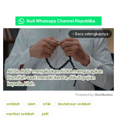
Ikuti Whatsapp Channel Republika
Baca selengkapnya
arrow_forward_ios
Powered by 
GliaStudios
sedekah
islam
infak
keutamaan sedekah
Mute
manfaat sedekah
pelit