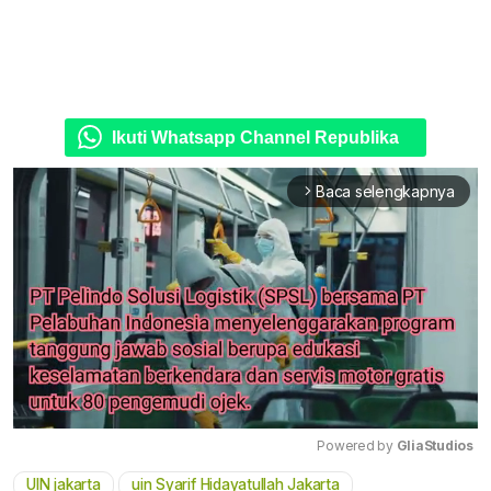
Ikuti Whatsapp Channel Republika
Baca selengkapnya
arrow_forward_ios
Powered by 
GliaStudios
UIN jakarta
uin Syarif Hidayatullah Jakarta