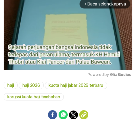
Baca selengkapnya
arrow_forward_ios
Powered by 
GliaStudios
haji
haji 2026
kuota haji jabar 2026 terbaru
Mute
korupsi kuota haji tambahan