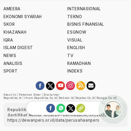
AMEERA
INTERNASIONAL
EKONOMI SYARIAH
TEKNO
SKOR
BISNIS FINANSIAL
KHAZANAH
ESGNOW
IQRA
VISUAL
ISLAM DIGEST
ENGLISH
NEWS
TV
ANALISIS
RAMADHAN
SPORT
INDEKS
About Us
|
Pedoman Siber
|
Disclaimer
Republika.id
|
Ihram.republika.co.id
|
Retizen.id
|
Rejabar.co.id
|
Rejogja.co.id
|
Republika telah diverifikasi oleh Dewan Pers
Sertifikat Nomor 1058/DP-Verifikasi/K/XII/2022
https://dewanpers.or.id/data/perusahaanpers
Ask me!