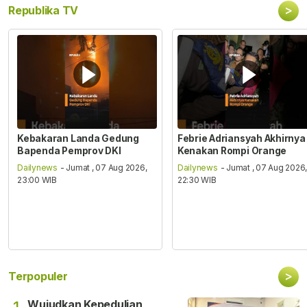
>
Republika TV
Kebakaran Landa Gedung
Febrie Adriansyah Akhirnya
Bapenda Pemprov DKI
Kenakan Rompi Orange
Dailynews
- Jumat , 07 Aug 2026,
Dailynews
- Jumat , 07 Aug 2026
23:00 WIB
22:30 WIB
>
Terpopuler
Wujudkan Kepedulian,
1