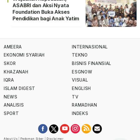
ASABRI dan Aksi Nyata
Foundation Buka Akses
Pendidikan bagi Anak Yatim
AMEERA
INTERNASIONAL
EKONOMI SYARIAH
TEKNO
SKOR
BISNIS FINANSIAL
KHAZANAH
ESGNOW
IQRA
VISUAL
ISLAM DIGEST
ENGLISH
NEWS
TV
ANALISIS
RAMADHAN
SPORT
INDEKS
About Us
|
Pedoman Siber
|
Disclaimer