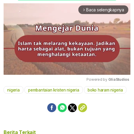
Baca selengkapnya
arrow_forward_ios
Powered by 
GliaStudios
nigeria
pembantaian kristen nigeria
boko haram nigeria
Mute
Berita Terkait