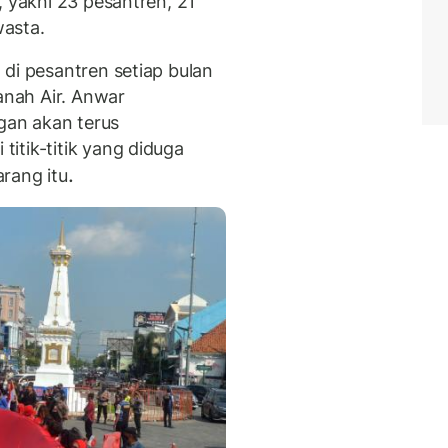
, yakni 23 pesantren, 21
asta.
di pesantren setiap bulan
nah Air.
Anwar
an akan terus
itik-titik yang diduga
.
arang itu