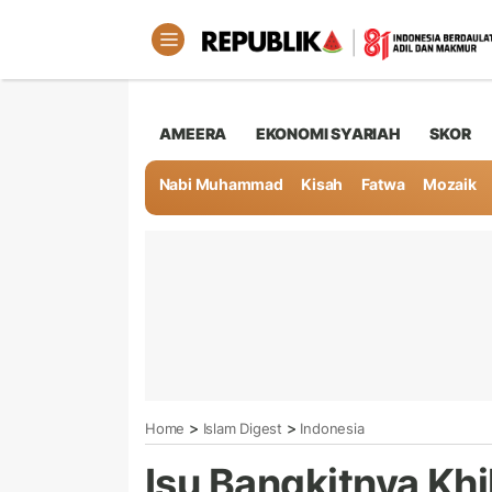
AMEERA
EKONOMI SYARIAH
SKOR
Nabi Muhammad
Kisah
Fatwa
Mozaik
>
>
Home
Islam Digest
Indonesia
Isu Bangkitnya Khi