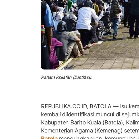
Paham Khilafah (Ilustrasi).
REPUBLIKA.CO.ID, BATOLA — Isu kem
kembali diidentifikasi muncul di sejuml
Kabupaten Barito Kuala (Batola), Kali
Kementerian Agama (Kemenag) setem
Batola
mengungkapkan, kemunculan k