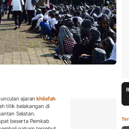
unculan ajaran
khilafah
ah titik belakangan di
mantan Selatan.
Ter
pat beserta Pemkab
embali paham tersebut