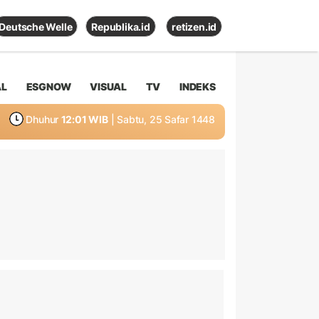
Deutsche Welle
Republika.id
retizen.id
AL
ESGNOW
VISUAL
TV
INDEKS
Dhuhur
12:01 WIB
| Sabtu, 25 Safar 1448