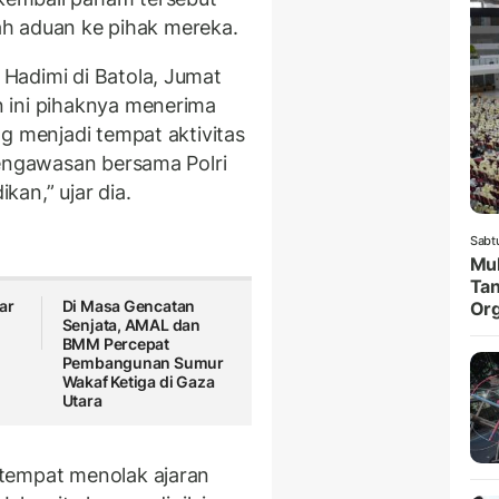
lah aduan ke pihak mereka.
Hadimi di Batola, Jumat
 ini pihaknya menerima
g menjadi tempat aktivitas
engawasan bersama Polri
an,” ujar dia.
Sabt
Muk
Tan
ar
Di Masa Gencatan
Org
Senjata, AMAL dan
BMM Percepat
Pembangunan Sumur
Wakaf Ketiga di Gaza
Utara
tempat menolak ajaran