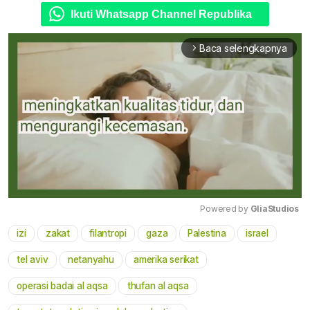
Ikuti Whatsapp Channel Republika
Baca selengkapnya
arrow_forward_ios
Powered by 
GliaStudios
izi
zakat
filantropi
gaza
Palestina
israel
Mute
tel aviv
netanyahu
amerika serikat
operasi badai al aqsa
thufan al aqsa