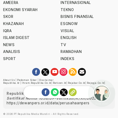
AMEERA
INTERNASIONAL
EKONOMI SYARIAH
TEKNO
SKOR
BISNIS FINANSIAL
KHAZANAH
ESGNOW
IQRA
VISUAL
ISLAM DIGEST
ENGLISH
NEWS
TV
ANALISIS
RAMADHAN
SPORT
INDEKS
About Us
|
Pedoman Siber
|
Disclaimer
Republika.id
|
Ihram.republika.co.id
|
Retizen.id
|
Rejabar.co.id
|
Rejogja.co.id
|
Republika telah diverifikasi oleh Dewan Pers
Sertifikat Nomor 1058/DP-Verifikasi/K/XII/2022
https://dewanpers.or.id/data/perusahaanpers
Ask me!
© 2026 PT Republika Media Mandiri - All Rights Reserved.