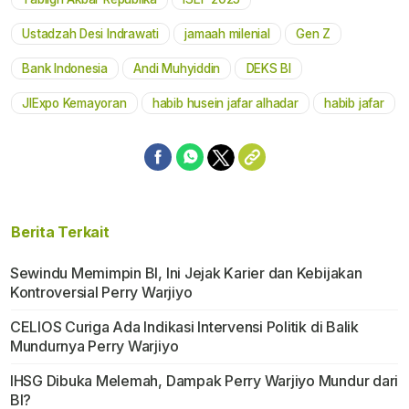
Mute
Ustadzah Desi Indrawati
jamaah milenial
Gen Z
Bank Indonesia
Andi Muhyiddin
DEKS BI
JIExpo Kemayoran
habib husein jafar alhadar
habib jafar
Berita Terkait
Sewindu Memimpin BI, Ini Jejak Karier dan Kebijakan
Kontroversial Perry Warjiyo
CELIOS Curiga Ada Indikasi Intervensi Politik di Balik
Mundurnya Perry Warjiyo
IHSG Dibuka Melemah, Dampak Perry Warjiyo Mundur dari
BI?