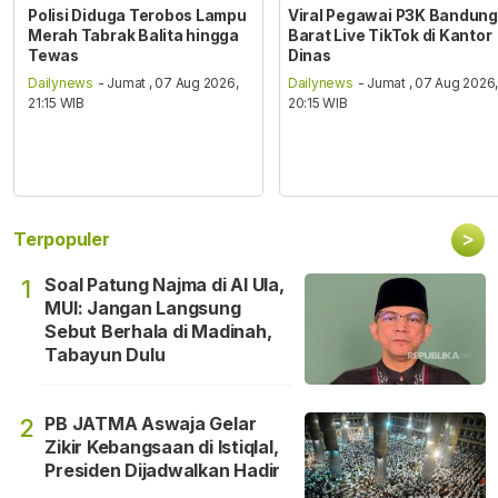
Polisi Diduga Terobos Lampu
Viral Pegawai P3K Bandung
Merah Tabrak Balita hingga
Barat Live TikTok di Kantor
Tewas
Dinas
Dailynews
- Jumat , 07 Aug 2026,
Dailynews
- Jumat , 07 Aug 2026
21:15 WIB
20:15 WIB
>
Terpopuler
Soal Patung Najma di Al Ula,
1
MUI: Jangan Langsung
Sebut Berhala di Madinah,
Tabayun Dulu
PB JATMA Aswaja Gelar
2
Zikir Kebangsaan di Istiqlal,
Presiden Dijadwalkan Hadir