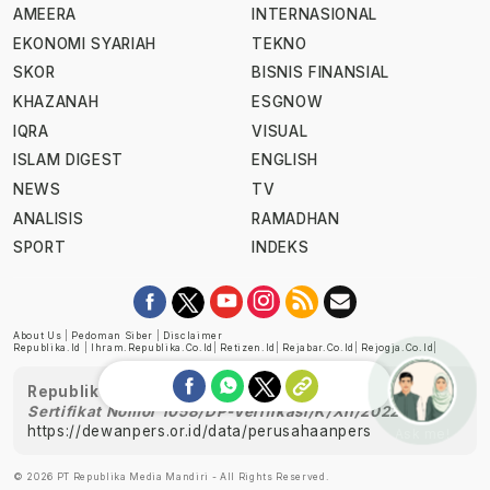
AMEERA
INTERNASIONAL
EKONOMI SYARIAH
TEKNO
SKOR
BISNIS FINANSIAL
KHAZANAH
ESGNOW
IQRA
VISUAL
ISLAM DIGEST
ENGLISH
NEWS
TV
ANALISIS
RAMADHAN
SPORT
INDEKS
About Us
|
Pedoman Siber
|
Disclaimer
Republika.id
|
Ihram.republika.co.id
|
Retizen.id
|
Rejabar.co.id
|
Rejogja.co.id
|
Republika telah diverifikasi oleh Dewan Pers
Sertifikat Nomor 1058/DP-Verifikasi/K/XII/2022
https://dewanpers.or.id/data/perusahaanpers
Ask me!
© 2026 PT Republika Media Mandiri - All Rights Reserved.