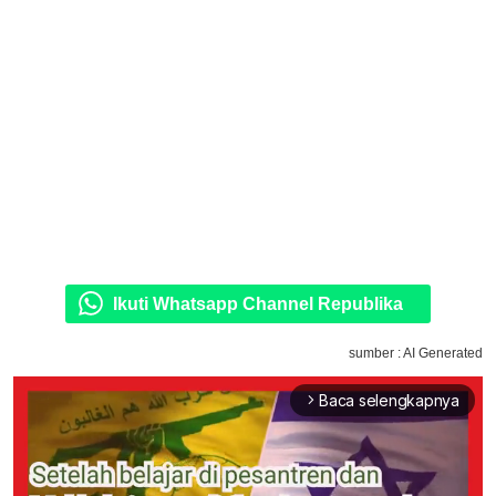
Ikuti Whatsapp Channel Republika
sumber : AI Generated
Baca selengkapnya
arrow_forward_ios