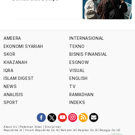
AMEERA
INTERNASIONAL
EKONOMI SYARIAH
TEKNO
SKOR
BISNIS FINANSIAL
KHAZANAH
ESGNOW
IQRA
VISUAL
ISLAM DIGEST
ENGLISH
NEWS
TV
ANALISIS
RAMADHAN
SPORT
INDEKS
About Us
|
Pedoman Siber
|
Disclaimer
Republika.id
|
Ihram.republika.co.id
|
Retizen.id
|
Rejabar.co.id
|
Rejogja.co.id
|