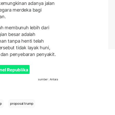
kemungkinan adanya jalan
negara merdeka bagi
an.
lah membunuh lebih dari
gian besar adalah
n tanpa henti telah
sebut tidak layak huni,
 dan penyebaran penyakit.
nel Republika
sumber : Antara
p
proposal trump