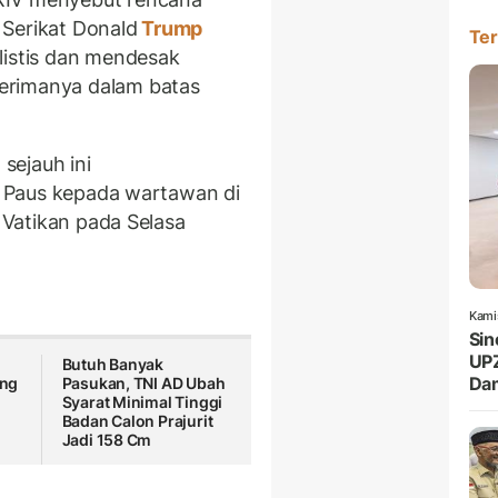
 Serikat Donald
Trump
Ter
listis dan mendesak
erimanya dalam batas
sejauh ini
ta Paus kepada wartawan di
e Vatikan pada Selasa
Kami
Sin
UPZ
Butuh Banyak
Da
ng
Pasukan, TNI AD Ubah
Syarat Minimal Tinggi
Badan Calon Prajurit
Jadi 158 Cm