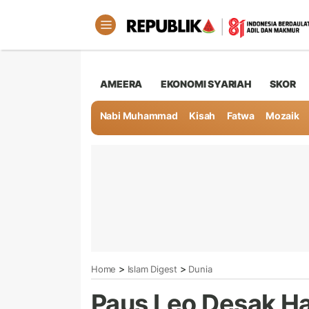
AMEERA
EKONOMI SYARIAH
SKOR
Nabi Muhammad
Kisah
Fatwa
Mozaik
>
>
Home
Islam Digest
Dunia
Paus Leo Desak H