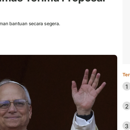
man bantuan secara segera.
Ter
1
2
3