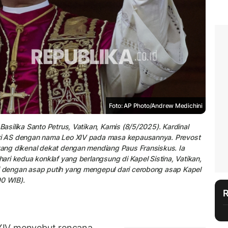
Foto: AP Photo/Andrew Medichini
Basilika Santo Petrus, Vatikan, Kamis (8/5/2025). Kardinal
dari AS dengan nama Leo XIV pada masa kepausannya. Prevost
 yang dikenal dekat dengan mendiang Paus Fransiskus. Ia
hari kedua konklaf yang berlangsung di Kapel Sistina, Vatikan,
ai dengan asap putih yang mengepul dari cerobong asap Kapel
00 WIB).
XIV menyebut rencana