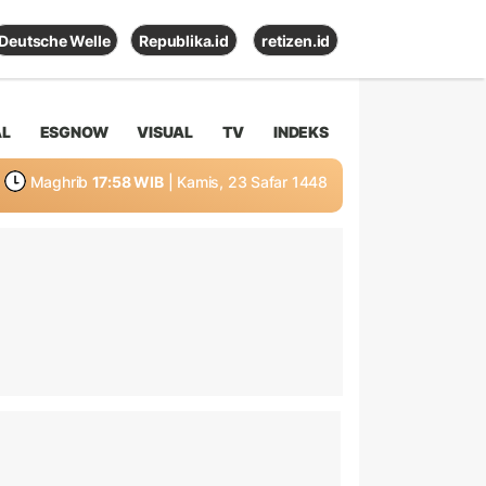
Deutsche Welle
Republika.id
retizen.id
AL
ESGNOW
VISUAL
TV
INDEKS
Maghrib
17:58 WIB
| Kamis, 23 Safar 1448