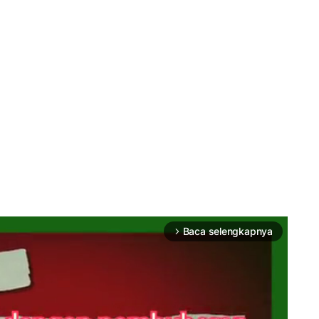
Baca selengkapnya
arrow_forward_ios