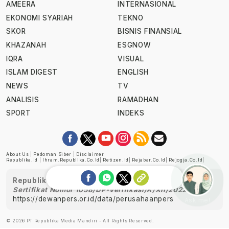
AMEERA
INTERNASIONAL
EKONOMI SYARIAH
TEKNO
SKOR
BISNIS FINANSIAL
KHAZANAH
ESGNOW
IQRA
VISUAL
ISLAM DIGEST
ENGLISH
NEWS
TV
ANALISIS
RAMADHAN
SPORT
INDEKS
About Us
|
Pedoman Siber
|
Disclaimer
Republika.id
|
Ihram.republika.co.id
|
Retizen.id
|
Rejabar.co.id
|
Rejogja.co.id
|
Republika telah diverifikasi oleh Dewan Pers
Sertifikat Nomor 1058/DP-Verifikasi/K/XII/2022
https://dewanpers.or.id/data/perusahaanpers
Ask me!
© 2026 PT Republika Media Mandiri - All Rights Reserved.