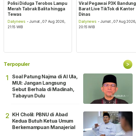
Polisi Diduga Terobos Lampu
Viral Pegawai P3K Bandung
Merah Tabrak Balita hingga
Barat Live TikTok di Kantor
Tewas
Dinas
Dailynews
- Jumat , 07 Aug 2026,
Dailynews
- Jumat , 07 Aug 2026
21:15 WIB
20:15 WIB
>
Terpopuler
Soal Patung Najma di Al Ula,
1
MUI: Jangan Langsung
Sebut Berhala di Madinah,
Tabayun Dulu
KH Cholil: PBNU di Abad
2
Kedua Butuh Ketua Umum
Berkemampuan Manajerial