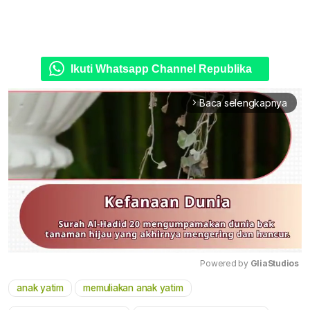
Ikuti Whatsapp Channel Republika
Baca selengkapnya
arrow_forward_ios
Powered by 
GliaStudios
anak yatim
memuliakan anak yatim
Mute