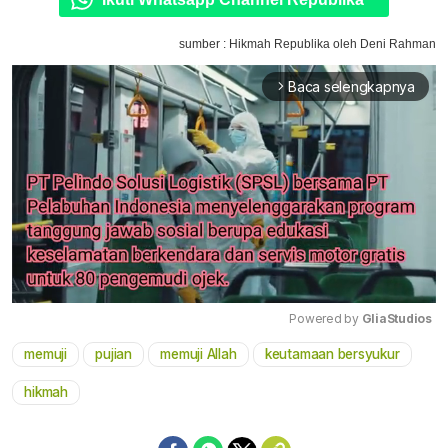
sumber : Hikmah Republika oleh Deni Rahman
Baca selengkapnya
arrow_forward_ios
Powered by 
GliaStudios
memuji
pujian
memuji Allah
keutamaan bersyukur
Mute
hikmah