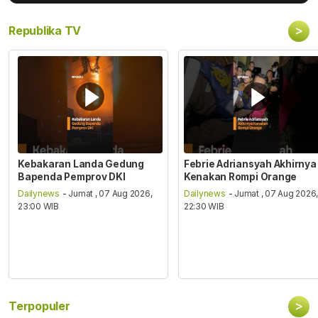
>
Republika TV
Kebakaran Landa Gedung
Febrie Adriansyah Akhirnya
Bapenda Pemprov DKI
Kenakan Rompi Orange
Dailynews
- Jumat , 07 Aug 2026,
Dailynews
- Jumat , 07 Aug 2026
23:00 WIB
22:30 WIB
>
Terpopuler