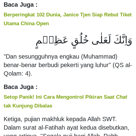
Baca Juga :
Berperingkat 102 Dunia, Janice Tjen Siap Rebut Tiket
Utama China Open
وَاِنَّكَ لَعَلٰى خُلُقٍ عَظِيۡمٍ
"Dan sesungguhnya engkau (Muhammad)
benar-benar berbudi pekerti yang luhur" (QS al-
Qolam: 4).
Baca Juga :
Setop Panik! Ini Cara Mengontrol Pikiran Saat
Chat
tak Kunjung Dibalas
Ketiga, pujian makhluk kepada Allah SWT.
Dalam surat al-Fatihah ayat kedua disebutkan,
yang artinya, ''Segala puji bagi Allah, Rabb