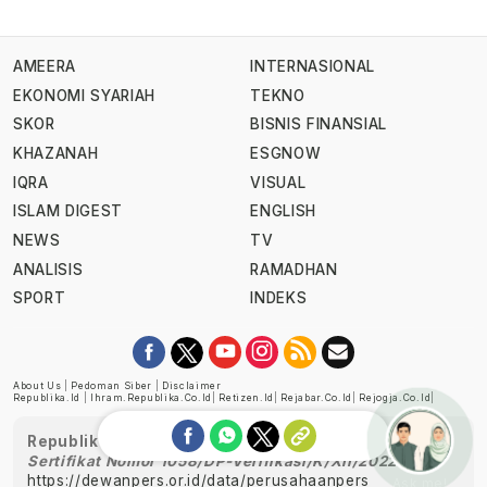
AMEERA
INTERNASIONAL
EKONOMI SYARIAH
TEKNO
SKOR
BISNIS FINANSIAL
KHAZANAH
ESGNOW
IQRA
VISUAL
ISLAM DIGEST
ENGLISH
NEWS
TV
ANALISIS
RAMADHAN
SPORT
INDEKS
About Us
|
Pedoman Siber
|
Disclaimer
Republika.id
|
Ihram.republika.co.id
|
Retizen.id
|
Rejabar.co.id
|
Rejogja.co.id
|
Republika telah diverifikasi oleh Dewan Pers
Sertifikat Nomor 1058/DP-Verifikasi/K/XII/2022
https://dewanpers.or.id/data/perusahaanpers
Ask me!