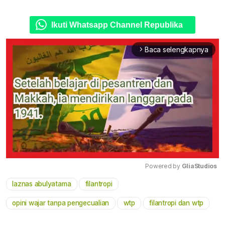
Ikuti Whatsapp Channel Republika
Baca selengkapnya
arrow_forward_ios
Powered by 
GliaStudios
laznas abulyatama
filantropi
Mute
opini wajar tanpa pengecualian
wtp
filantropi dan wtp