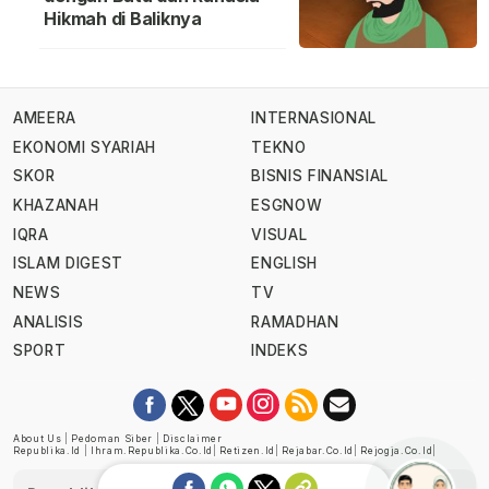
Hikmah di Baliknya
AMEERA
INTERNASIONAL
EKONOMI SYARIAH
TEKNO
SKOR
BISNIS FINANSIAL
KHAZANAH
ESGNOW
IQRA
VISUAL
ISLAM DIGEST
ENGLISH
NEWS
TV
ANALISIS
RAMADHAN
SPORT
INDEKS
About Us
|
Pedoman Siber
|
Disclaimer
Republika.id
|
Ihram.republika.co.id
|
Retizen.id
|
Rejabar.co.id
|
Rejogja.co.id
|