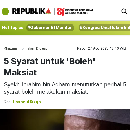
Hot Topics:
#Gubernur BI Mundur
#Kongres Umat Islam In
Khazanah
Islam Digest
Rabu , 27 Aug 2025, 18:46 WIB
5 Syarat untuk 'Boleh'
Maksiat
Syekh Ibrahim bin Adham menuturkan perihal 5
syarat boleh melakukan maksiat.
Red:
Hasanul Rizqa