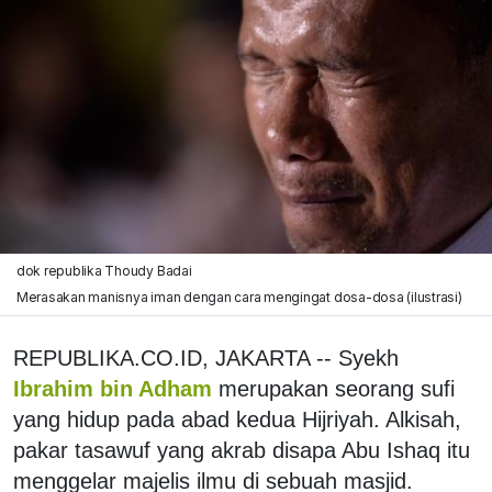
dok republika Thoudy Badai
Merasakan manisnya iman dengan cara mengingat dosa-dosa (ilustrasi)
REPUBLIKA.CO.ID, JAKARTA -- Syekh
Ibrahim bin Adham
merupakan seorang sufi
yang hidup pada abad kedua Hijriyah. Alkisah,
pakar tasawuf yang akrab disapa Abu Ishaq itu
menggelar majelis ilmu di sebuah masjid.