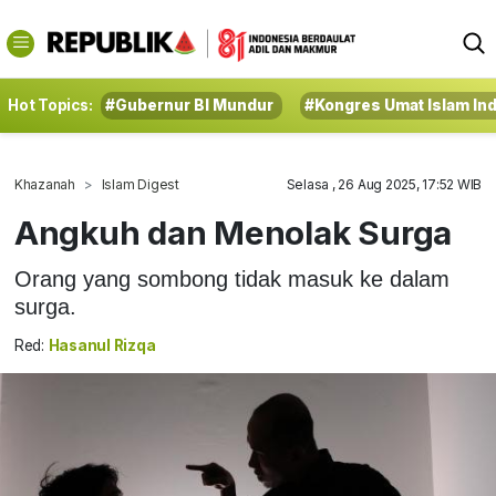
Hot Topics:
#Gubernur BI Mundur
#Kongres Umat Islam In
Khazanah
Islam Digest
Selasa , 26 Aug 2025, 17:52 WIB
Angkuh dan Menolak Surga
Orang yang sombong tidak masuk ke dalam
surga.
Red:
Hasanul Rizqa