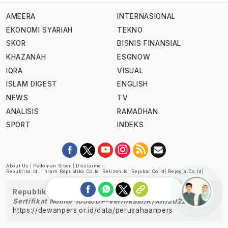
AMEERA
INTERNASIONAL
EKONOMI SYARIAH
TEKNO
SKOR
BISNIS FINANSIAL
KHAZANAH
ESGNOW
IQRA
VISUAL
ISLAM DIGEST
ENGLISH
NEWS
TV
ANALISIS
RAMADHAN
SPORT
INDEKS
About Us
|
Pedoman Siber
|
Disclaimer
Republika.id
|
Ihram.republika.co.id
|
Retizen.id
|
Rejabar.co.id
|
Rejogja.co.id
|
Republika telah diverifikasi oleh Dewan Pers
Sertifikat Nomor 1058/DP-Verifikasi/K/XII/2022
https://dewanpers.or.id/data/perusahaanpers
Ask me!