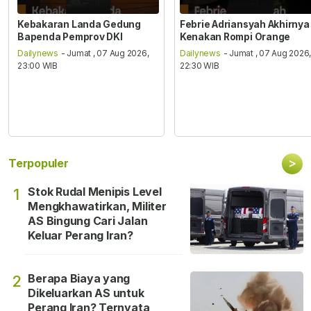
Kebakaran Landa Gedung
Febrie Adriansyah Akhirnya
Bapenda Pemprov DKI
Kenakan Rompi Orange
Dailynews
- Jumat , 07 Aug 2026,
Dailynews
- Jumat , 07 Aug 2026
23:00 WIB
22:30 WIB
>
Terpopuler
Stok Rudal Menipis Level
1
Mengkhawatirkan, Militer
AS Bingung Cari Jalan
Keluar Perang Iran?
Berapa Biaya yang
2
Dikeluarkan AS untuk
Perang Iran? Ternyata