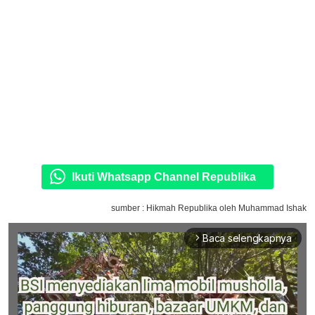
Ikuti Whatsapp Channel Republika
sumber : Hikmah Republika oleh Muhammad Ishak
Baca selengkapnya
arrow_forward_ios