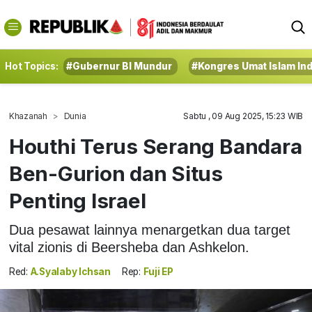
Hot Topics:
#Gubernur BI Mundur
#Kongres Umat Islam In
Khazanah
Dunia
Sabtu , 09 Aug 2025, 15:23 WIB
Houthi Terus Serang Bandara
Ben-Gurion dan Situs
Penting Israel
Dua pesawat lainnya menargetkan dua target
vital zionis di Beersheba dan Ashkelon.
Red:
A.Syalaby Ichsan
Rep:
Fuji EP