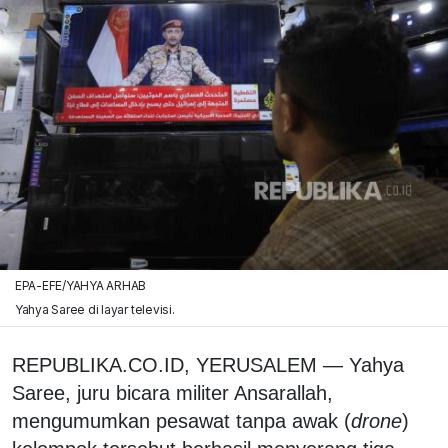
EPA-EFE/YAHYA ARHAB
Yahya Saree di layar televisi.
REPUBLIKA.CO.ID, YERUSALEM — Yahya
Saree, juru bicara militer Ansarallah,
mengumumkan pesawat tanpa awak (
drone
)