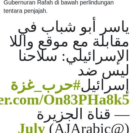
Gubernuran Rafah di bawah perlindungan
tentara penjajah.
ياسر أبو شباب في
مقابلة مع موقع واللا
الإسرائيلي: سلاحنا
ليس ضد
إسرائيل
#حرب_غزة
tter.com/On83PHa8k5
— قناة الجزيرة
July
(@AJArabic)