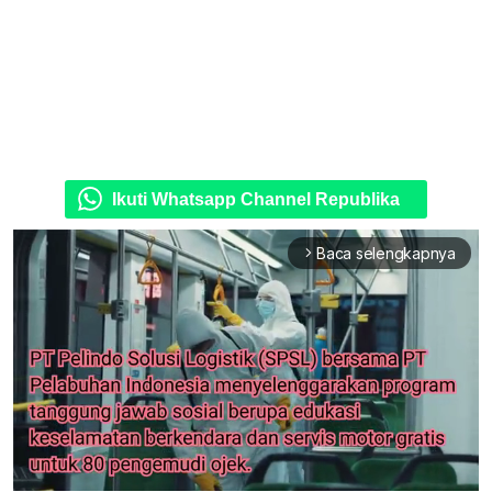
Ikuti Whatsapp Channel Republika
Baca selengkapnya
arrow_forward_ios