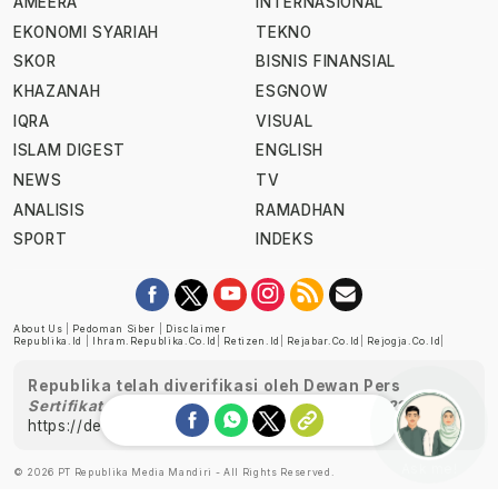
AMEERA
INTERNASIONAL
EKONOMI SYARIAH
TEKNO
SKOR
BISNIS FINANSIAL
KHAZANAH
ESGNOW
IQRA
VISUAL
ISLAM DIGEST
ENGLISH
NEWS
TV
ANALISIS
RAMADHAN
SPORT
INDEKS
About Us
|
Pedoman Siber
|
Disclaimer
Republika.id
|
Ihram.republika.co.id
|
Retizen.id
|
Rejabar.co.id
|
Rejogja.co.id
|
Republika telah diverifikasi oleh Dewan Pers
Sertifikat Nomor 1058/DP-Verifikasi/K/XII/2022
https://dewanpers.or.id/data/perusahaanpers
Ask me!
© 2026 PT Republika Media Mandiri - All Rights Reserved.