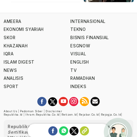
AMEERA
INTERNASIONAL
EKONOMI SYARIAH
TEKNO
SKOR
BISNIS FINANSIAL
KHAZANAH
ESGNOW
IQRA
VISUAL
ISLAM DIGEST
ENGLISH
NEWS
TV
ANALISIS
RAMADHAN
SPORT
INDEKS
About Us
|
Pedoman Siber
|
Disclaimer
Republika.id
|
Ihram.republika.co.id
|
Retizen.id
|
Rejabar.co.id
|
Rejogja.co.id
|
Republika telah diverifikasi oleh Dewan Pers
Sertifikat Nomor 1058/DP-Verifikasi/K/XII/2022