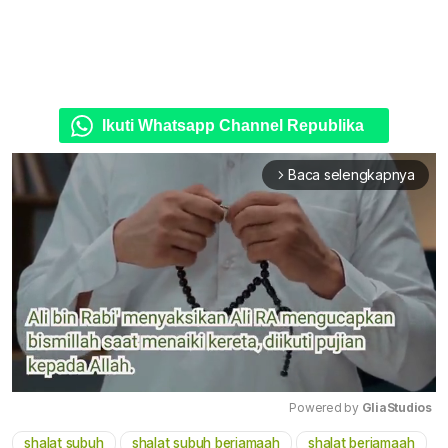
Ikuti Whatsapp Channel Republika
Baca selengkapnya
arrow_forward_ios
Powered by 
GliaStudios
shalat subuh
shalat subuh berjamaah
shalat berjamaah