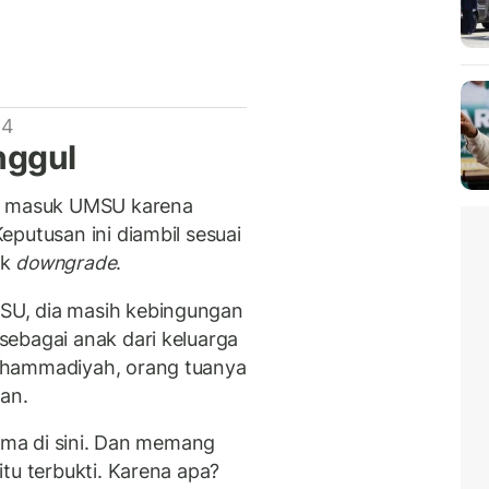
 4
nggul
uk masuk UMSU karena
putusan ini diambil sesuai
ak
downgrade
.
U, dia masih kebingungan
ebagai anak dari keluarga
uhammadiyah, orang tuanya
an.
rima di sini. Dan memang
tu terbukti. Karena apa?