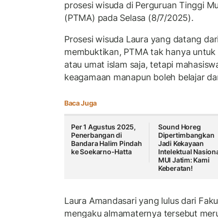
prosesi wisuda di Perguruan Tinggi 
(PTMA) pada Selasa (8/7/2025).
Prosesi wisuda Laura yang datang dar
membuktikan, PTMA tak hanya untuk
atau umat islam saja, tetapi mahasisw
keagamaan manapun boleh belajar da
Baca Juga
Per 1 Agustus 2025,
Sound Horeg
Penerbangan di
Dipertimbangkan
Bandara Halim Pindah
Jadi Kekayaan
ke Soekarno-Hatta
Intelektual Nasiona
MUI Jatim: Kami
Keberatan!
Laura Amandasari yang lulus dari Fak
mengaku almamaternya tersebut mer