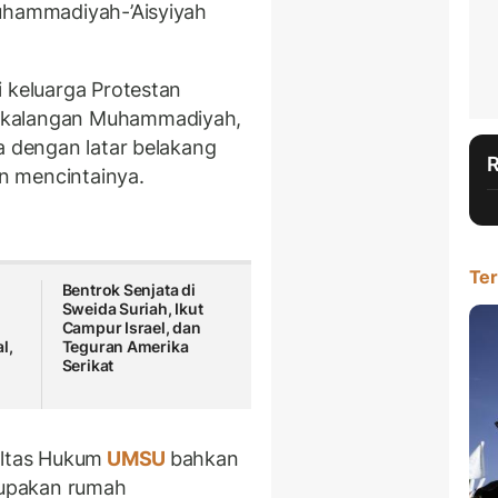
Muhammadiyah-’Aisyiyah
i keluarga Protestan
 kalangan Muhammadiyah,
a dengan latar belakang
n mencintainya.
Ter
Bentrok Senjata di
Sweida Suriah, Ikut
Campur Israel, dan
l,
Teguran Amerika
Serikat
ultas Hukum
UMSU
bahkan
upakan rumah