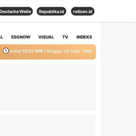
Deutsche Welle
Republika.id
retizen.id
AL
ESGNOW
VISUAL
TV
INDEKS
Ashar
15:22 WIB
| Minggu, 26 Safar 1448