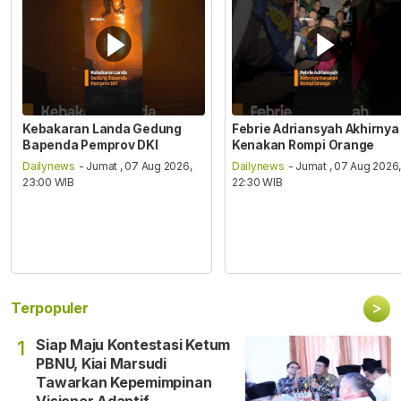
Kebakaran Landa Gedung
Febrie Adriansyah Akhirnya
Bapenda Pemprov DKI
Kenakan Rompi Orange
Dailynews
- Jumat , 07 Aug 2026,
Dailynews
- Jumat , 07 Aug 2026
23:00 WIB
22:30 WIB
>
Terpopuler
Siap Maju Kontestasi Ketum
1
PBNU, Kiai Marsudi
Tawarkan Kepemimpinan