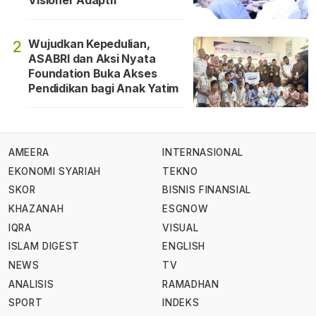
Visioner Adaptif
Wujudkan Kepedulian,
2
ASABRI dan Aksi Nyata
Foundation Buka Akses
Pendidikan bagi Anak Yatim
AMEERA
INTERNASIONAL
EKONOMI SYARIAH
TEKNO
SKOR
BISNIS FINANSIAL
KHAZANAH
ESGNOW
IQRA
VISUAL
ISLAM DIGEST
ENGLISH
NEWS
TV
ANALISIS
RAMADHAN
SPORT
INDEKS