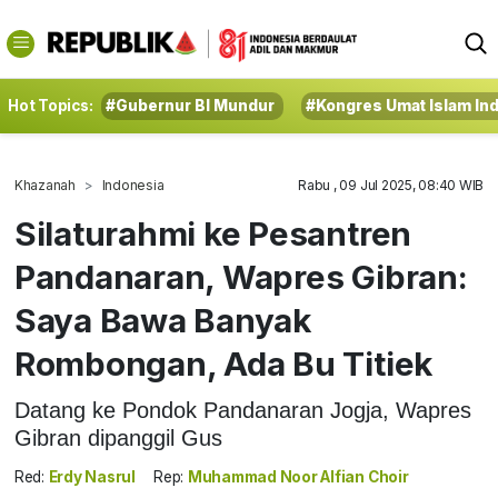
Hot Topics:
#Gubernur BI Mundur
#Kongres Umat Islam In
Khazanah
Indonesia
Rabu , 09 Jul 2025, 08:40 WIB
Silaturahmi ke Pesantren
Pandanaran, Wapres Gibran:
Saya Bawa Banyak
Rombongan, Ada Bu Titiek
Datang ke Pondok Pandanaran Jogja, Wapres
Gibran dipanggil Gus
Red:
Erdy Nasrul
Rep:
Muhammad Noor Alfian Choir