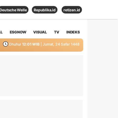
Deutsche Welle
Republika.id
retizen.id
AL
ESGNOW
VISUAL
TV
INDEKS
Dhuhur
12:01 WIB
| Jumat, 24 Safar 1448