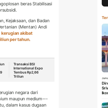
goplosan beras Stabilisasi
subsidi.
Ter
n, Kejaksaan, dan Badan
Pertanian (Mentan) Andi
 kerugian akibat
liun per tahun.
liun
Transaksi BSI
International Expo
29
Tembus Rp2,66
Triliun
Juma
Dir
Sri
rugian negara dari
Iko
emium maupun medium---
itu, dalam kasus dugaan