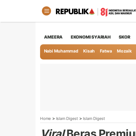
AMEERA
EKONOMI SYARIAH
SKOR
Nabi Muhammad
Kisah
Fatwa
Mozaik
>
>
Home
Islam Digest
Islam Digest
Viral
Beras Premiu