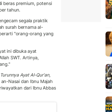
i beras premium, potensi
per tahun.
mengecam segala praktik
ah surah bernama al-
berarti "orang-orang yang
at ini dibuka ayat
Allah SWT. Artinya,
ang."
Turunnya Ayat Al-Qur'an
,
am an-Nasai dan Ibnu Majah
iwayatkan dari Ibnu Abbas