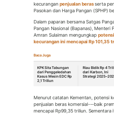
kecurangan
penjualan beras
serta pen
Pasokan dan Harga Pangan (SPHP) ber
Dalam paparan bersama Satgas Panga
Pangan Nasional (Bapanas), Menteri 
Amran Sulaiman mengungkap
potensi
kecurangan ini mencapai Rp 101,35 tri
Baca Juga
KPK Sita Tabungan
Riau Bidik Rp 4 Tri
dari Penggeledahan
dari Karbon, Ini
Kasus Mesin EDC Rp
Strategi 2025–20
2,1 Triliun
Menurut catatan Kementan, potensi ke
penjualan beras komersial---baik pr
mencapai Rp99,35 triliun. Sementara 