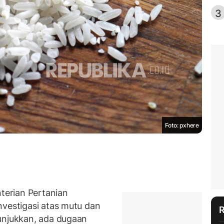
3
Foto: pxhere
erian Pertanian
nvestigasi atas mutu dan
unjukkan, ada dugaan