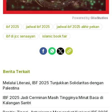
Powered by 
GliaStudios
ibf 2025
jadwal ibf 2025
jadwal ibf 2025 akhir pekan
Mute
ibf di jcc senaayan
islamic book fair
Berita Terkait
Melalui Literasi, IBF 2025 Tunjukkan Solidaritas dengan
Palestina
IBF 2025 Jadi Cerminan Masih Tingginya Minat Baca di
Kalangan Santri