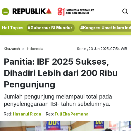
Hot Topics:
#Gubernur BI Mundur
#Kongres Umat Islam In
Khazanah
Indonesia
Senin , 23 Jun 2025, 07:54 WIB
Panitia: IBF 2025 Sukses,
Dihadiri Lebih dari 200 Ribu
Pengunjung
Jumlah pengunjung melampaui total pada
penyelenggaraan IBF tahun sebelumnya.
Red:
Hasanul Rizqa
Rep:
Fuji Eka Permana