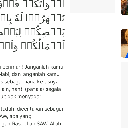
اَصۡوَاتَكُمۡ فَوۡقَ 
تَجۡهَرُوۡا لَهٗ بِ
بَعۡضِكُمۡ لِبَعۡض
اَعۡمَالُكُمۡ وَاَنۡ
ng beriman! Janganlah kamu
Nabi, dan janganlah kamu
as sebagaimana kerasnya
ain, nanti (pahala) segala
 tidak menyadari."
atadah, diceritakan sebagai
SAW, ada yang
gan Rasulullah SAW. Allah