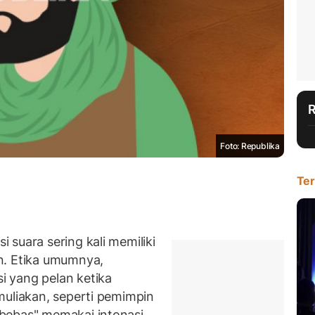
Foto: Republika
Ter
suara sering kali memiliki
n. Etika umumnya,
 yang pelan ketika
muliakan, seperti pemimpin
bebas" memakai intonasi