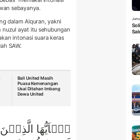
wan sebayanya.
Juma
ung dalam Alquran, yakni
Sol
n nuzul ayat itu sehubungan
Sal
an intonasi suara keras
lah SAW.
a
Bali United Masih
Puasa Kemenangan
Usai Ditahan Imbang
Dewa United
يٰۤاَيُّهَا الَّذِيۡنَ