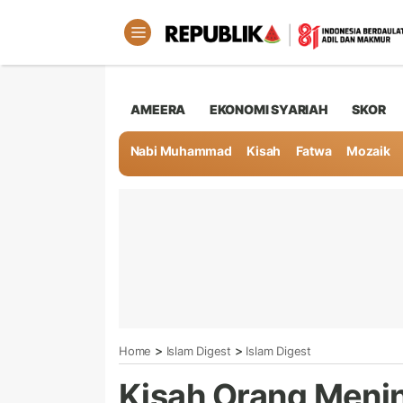
AMEERA
EKONOMI SYARIAH
SKOR
Nabi Muhammad
Kisah
Fatwa
Mozaik
>
>
Home
Islam Digest
Islam Digest
Kisah Orang Menin