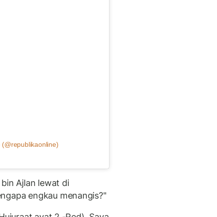
 (@republikaonline)
bin Ajlan lewat di
Mengapa engkau menangis?"
Hujuraat ayat 2 -Red). Saya