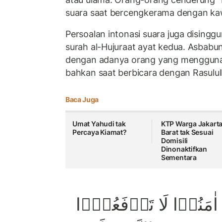
suara saat bercengkerama dengan ka
Persoalan intonasi suara juga disingg
surah al-Hujuraat ayat kedua. Asbabu
dengan adanya orang yang menggunak
bahkan saat berbicara dengan Rasulul
Baca Juga
Umat Yahudi tak
KTP Warga Jakart
Percaya Kiamat?
Barat tak Sesuai
Domisili
Dinonaktifkan
Sementara
 اٰمَنُوۡا لَا تَرۡفَعُوۡۤا