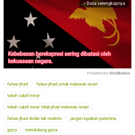
Baca selengkapnya
arrow_forward_ios
Powered by 
GliaStudios
fatwa jihad
fatwa jihad untuk melawan israel
Mute
tokoh salafi mesir
tokoh salafi mesir tolak jihad melawan israel
fatwa jihad dinilai tak realistis
jangan lupakan palestina
gaza
mendukung gaza