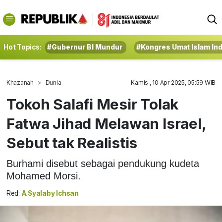
Hot Topics:
#Gubernur BI Mundur
#Kongres Umat Islam In
Khazanah
Dunia
Kamis , 10 Apr 2025, 05:59 WIB
Tokoh Salafi Mesir Tolak
Fatwa Jihad Melawan Israel,
Sebut tak Realistis
Burhami disebut sebagai pendukung kudeta
Mohamed Morsi.
Red:
A.Syalaby Ichsan