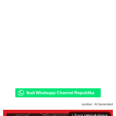
Ikuti Whatsapp Channel Republika
sumber : AI Generated
Baca selengkapnya
arrow_forward_ios