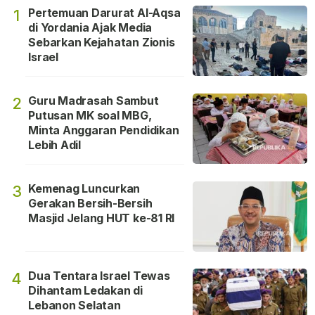
Pertemuan Darurat Al-Aqsa
1
di Yordania Ajak Media
Sebarkan Kejahatan Zionis
Israel
Guru Madrasah Sambut
2
Putusan MK soal MBG,
Minta Anggaran Pendidikan
Lebih Adil
Kemenag Luncurkan
3
Gerakan Bersih-Bersih
Masjid Jelang HUT ke-81 RI
Dua Tentara Israel Tewas
4
Dihantam Ledakan di
Lebanon Selatan