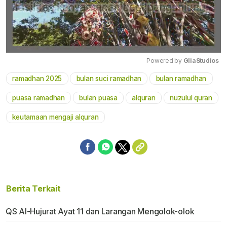
Powered by 
GliaStudios
ramadhan 2025
bulan suci ramadhan
bulan ramadhan
Mute
puasa ramadhan
bulan puasa
alquran
nuzulul quran
keutamaan mengaji alquran
Berita Terkait
QS Al-Hujurat Ayat 11 dan Larangan Mengolok-olok