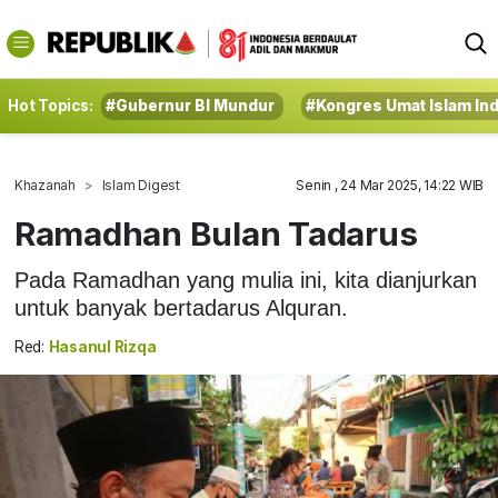
Hot Topics:
#Gubernur BI Mundur
#Kongres Umat Islam In
Khazanah
Islam Digest
Senin , 24 Mar 2025, 14:22 WIB
Ramadhan Bulan Tadarus
Pada Ramadhan yang mulia ini, kita dianjurkan
untuk banyak bertadarus Alquran.
Red:
Hasanul Rizqa