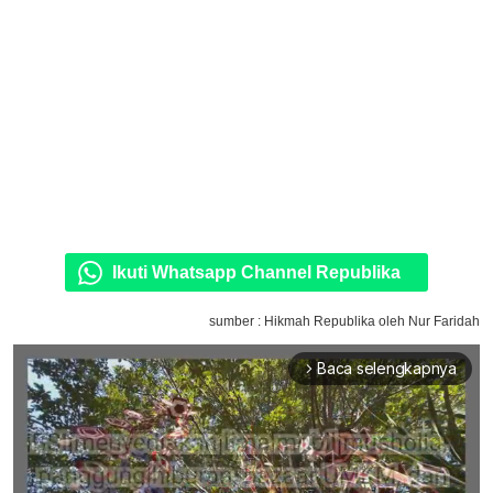
Ikuti Whatsapp Channel Republika
sumber : Hikmah Republika oleh Nur Faridah
Baca selengkapnya
arrow_forward_ios