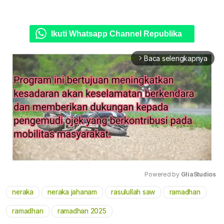
Ikuti Whatsapp Channel Republika
Baca selengkapnya
arrow_forward_ios
Powered by 
GliaStudios
neraka
neraka jahanam
rasulullah saw
ramadhan
Mute
ramadhan
ramadhan 2025