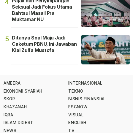
Pajak dan Penyimpangan
4
Seksual Jadi Fokus Utama
Bahtsul Masail Pra
Muktamar NU
Ditanya Soal Maju Jadi
5
Caketum PBNU, Ini Jawaban
Kiai Zulfa Mustofa
AMEERA
INTERNASIONAL
EKONOMI SYARIAH
TEKNO
SKOR
BISNIS FINANSIAL
KHAZANAH
ESGNOW
IQRA
VISUAL
ISLAM DIGEST
ENGLISH
NEWS
TV