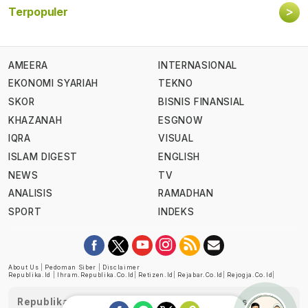
>
Terpopuler
AMEERA
INTERNASIONAL
EKONOMI SYARIAH
TEKNO
SKOR
BISNIS FINANSIAL
KHAZANAH
ESGNOW
IQRA
VISUAL
ISLAM DIGEST
ENGLISH
NEWS
TV
ANALISIS
RAMADHAN
SPORT
INDEKS
About Us
|
Pedoman Siber
|
Disclaimer
Republika.id
|
Ihram.republika.co.id
|
Retizen.id
|
Rejabar.co.id
|
Rejogja.co.id
|
Republika telah diverifikasi oleh Dewan Pers