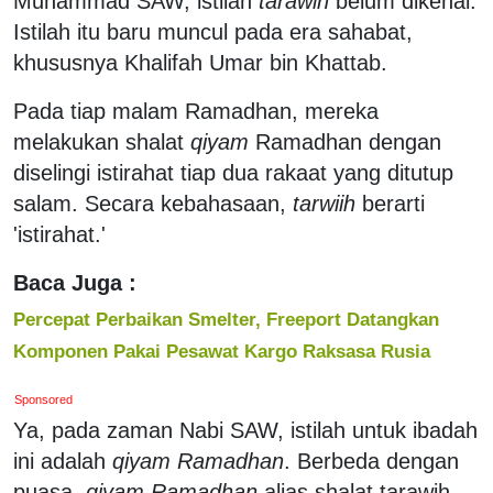
Muhammad SAW, istilah
tarawih
belum dikenal.
Istilah itu baru muncul pada era sahabat,
khususnya Khalifah Umar bin Khattab.
Pada tiap malam Ramadhan, mereka
melakukan shalat
qiyam
Ramadhan dengan
diselingi istirahat tiap dua rakaat yang ditutup
salam. Secara kebahasaan,
tarwiih
berarti
'istirahat.'
Baca Juga :
Percepat Perbaikan Smelter, Freeport Datangkan
Komponen Pakai Pesawat Kargo Raksasa Rusia
Sponsored
Ya, pada zaman Nabi SAW, istilah untuk ibadah
ini adalah
qiyam
Ramadhan
. Berbeda dengan
puasa,
qiyam
Ramadhan
alias shalat tarawih