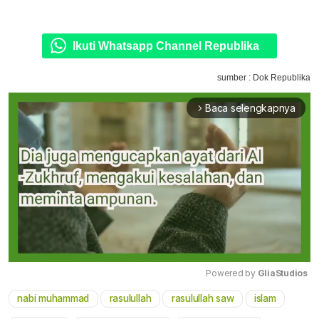
Ikuti Whatsapp Channel Republika
sumber : Dok Republika
Baca selengkapnya
arrow_forward_ios
Powered by 
GliaStudios
nabi muhammad
rasulullah
rasulullah saw
islam
Mute