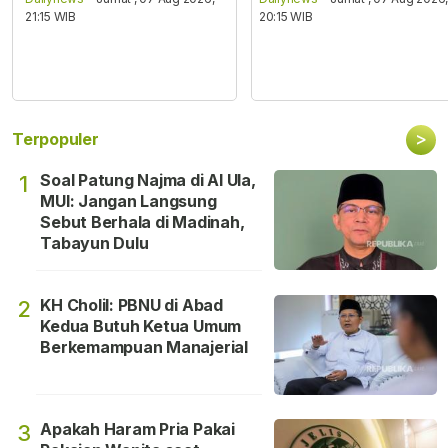
21:15 WIB
20:15 WIB
>
Terpopuler
Soal Patung Najma di Al Ula,
1
MUI: Jangan Langsung
Sebut Berhala di Madinah,
Tabayun Dulu
KH Cholil: PBNU di Abad
2
Kedua Butuh Ketua Umum
Berkemampuan Manajerial
Apakah Haram Pria Pakai
3