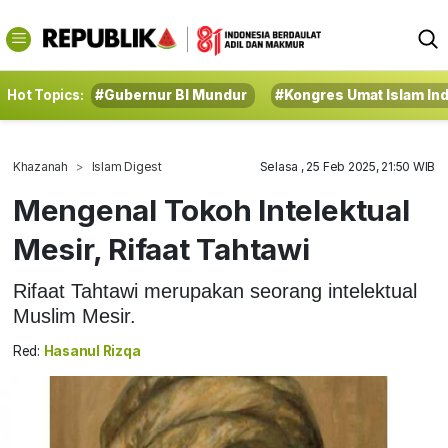
Hot Topics:
#Gubernur BI Mundur
#Kongres Umat Islam In
Khazanah
Islam Digest
Selasa , 25 Feb 2025, 21:50 WIB
Mengenal Tokoh Intelektual
Mesir, Rifaat Tahtawi
Rifaat Tahtawi merupakan seorang intelektual
Muslim Mesir.
Red:
Hasanul Rizqa