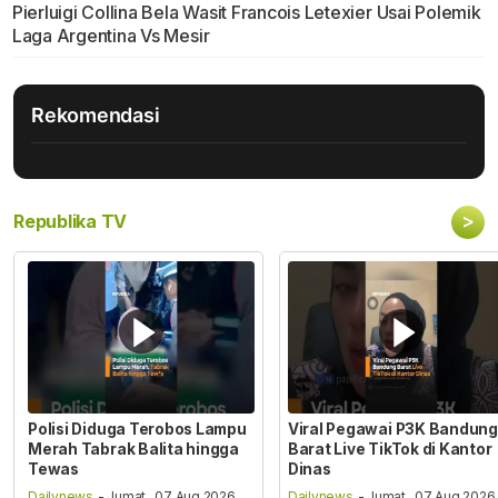
Pierluigi Collina Bela Wasit Francois Letexier Usai Polemik
Laga Argentina Vs Mesir
Rekomendasi
>
Republika TV
Polisi Diduga Terobos Lampu
Viral Pegawai P3K Bandung
Merah Tabrak Balita hingga
Barat Live TikTok di Kantor
Tewas
Dinas
Dailynews
- Jumat , 07 Aug 2026,
Dailynews
- Jumat , 07 Aug 2026