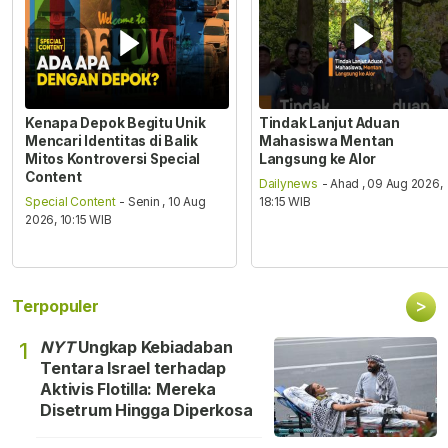
Kenapa Depok Begitu Unik
Tindak Lanjut Aduan
Mencari Identitas di Balik
Mahasiswa Mentan
Mitos Kontroversi Special
Langsung ke Alor
Content
Dailynews
- Ahad , 09 Aug 2026,
Special Content
- Senin , 10 Aug
18:15 WIB
2026, 10:15 WIB
>
Terpopuler
NYT
Ungkap Kebiadaban
1
Tentara Israel terhadap
Aktivis Flotilla: Mereka
Disetrum Hingga Diperkosa