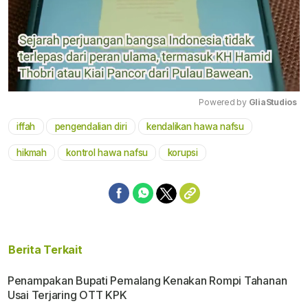
Powered by 
GliaStudios
iffah
pengendalian diri
kendalikan hawa nafsu
Mute
hikmah
kontrol hawa nafsu
korupsi
Berita Terkait
Penampakan Bupati Pemalang Kenakan Rompi Tahanan
Usai Terjaring OTT KPK