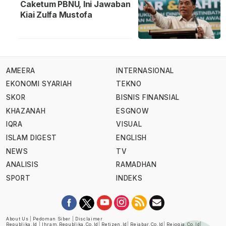
Caketum PBNU, Ini Jawaban
Kiai Zulfa Mustofa
AMEERA
INTERNASIONAL
EKONOMI SYARIAH
TEKNO
SKOR
BISNIS FINANSIAL
KHAZANAH
ESGNOW
IQRA
VISUAL
ISLAM DIGEST
ENGLISH
NEWS
TV
ANALISIS
RAMADHAN
SPORT
INDEKS
About Us
|
Pedoman Siber
|
Disclaimer
Republika.id
|
Ihram.republika.co.id
|
Retizen.id
|
Rejabar.co.id
|
Rejogja.co.id
|