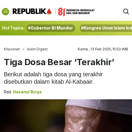
Hot Topics:
#Gubernur BI Mundur
#Kongres Umat Islam In
Khazanah
Islam Digest
Kamis , 13 Feb 2025, 15:53 WIB
Tiga Dosa Besar ‘Terakhir’
Berikut adalah tiga dosa yang terakhir
disebutkan dalam kitab Al-Kabaair.
Red:
Hasanul Rizqa