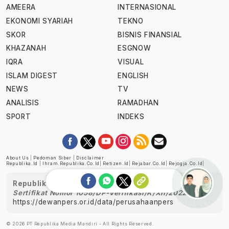
AMEERA
INTERNASIONAL
EKONOMI SYARIAH
TEKNO
SKOR
BISNIS FINANSIAL
KHAZANAH
ESGNOW
IQRA
VISUAL
ISLAM DIGEST
ENGLISH
NEWS
TV
ANALISIS
RAMADHAN
SPORT
INDEKS
About Us
|
Pedoman Siber
|
Disclaimer
Republika.id
|
Ihram.republika.co.id
|
Retizen.id
|
Rejabar.co.id
|
Rejogja.co.id
|
Republika telah diverifikasi oleh Dewan Pers
Sertifikat Nomor 1058/DP-Verifikasi/K/XII/2022
https://dewanpers.or.id/data/perusahaanpers
Ask me!
© 2026 PT Republika Media Mandiri - All Rights Reserved.