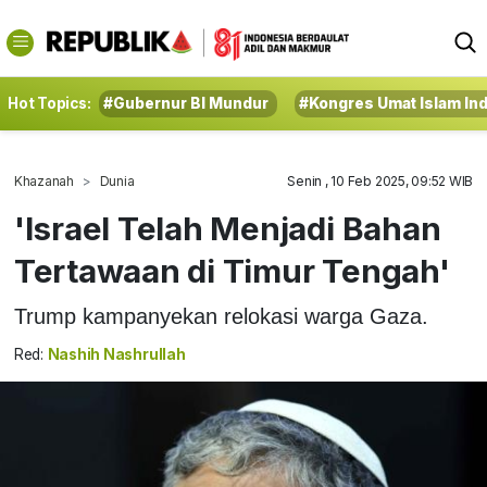
Hot Topics:
#Gubernur BI Mundur
#Kongres Umat Islam In
Khazanah
Dunia
Senin , 10 Feb 2025, 09:52 WIB
'Israel Telah Menjadi Bahan
Tertawaan di Timur Tengah'
Trump kampanyekan relokasi warga Gaza.
Red:
Nashih Nashrullah