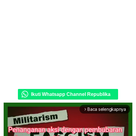
Ikuti Whatsapp Channel Republika
Baca selengkapnya
arrow_forward_ios