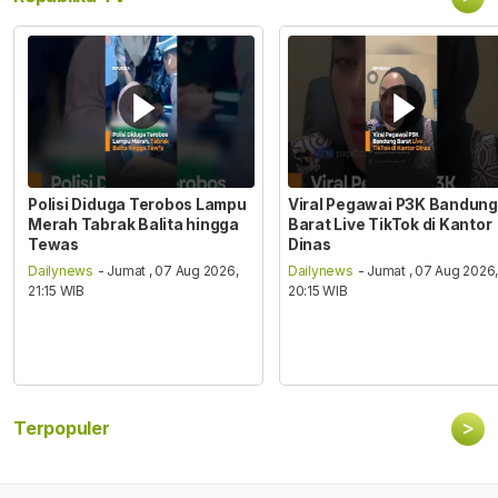
Polisi Diduga Terobos Lampu
Viral Pegawai P3K Bandung
Merah Tabrak Balita hingga
Barat Live TikTok di Kantor
Tewas
Dinas
Dailynews
- Jumat , 07 Aug 2026,
Dailynews
- Jumat , 07 Aug 2026
21:15 WIB
20:15 WIB
>
Terpopuler