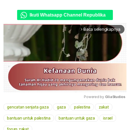
Ikuti Whatsapp Channel Republika
Baca selengkapnya
arrow_forward_ios
Powered by 
GliaStudios
gencatan senjata gaza
gaza
palestina
zakat
Mute
bantuan untuk palestina
bantuan untuk gaza
israel
forum zakat