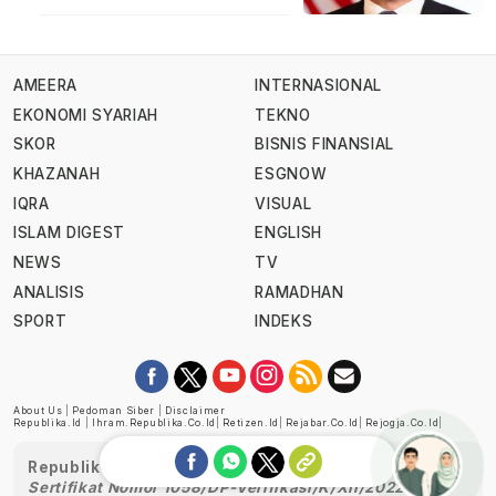
AMEERA
INTERNASIONAL
EKONOMI SYARIAH
TEKNO
SKOR
BISNIS FINANSIAL
KHAZANAH
ESGNOW
IQRA
VISUAL
ISLAM DIGEST
ENGLISH
NEWS
TV
ANALISIS
RAMADHAN
SPORT
INDEKS
About Us
|
Pedoman Siber
|
Disclaimer
Republika.id
|
Ihram.republika.co.id
|
Retizen.id
|
Rejabar.co.id
|
Rejogja.co.id
|
Republika telah diverifikasi oleh Dewan Pers
Sertifikat Nomor 1058/DP-Verifikasi/K/XII/2022