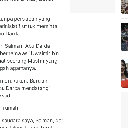
 tanpa persiapan yang
erinisiatif untuk meminta
bu Darda.
n Salman, Abu Darda
ernama asli Uwaimir bin
lihat seorang Muslim yang
ngah agamanya.
n dilakukan. Barulah
bu Darda mendatangi
ksud.
n rumah.
 saudara saya, Salman, dari
gan Islam. Ia pun turut