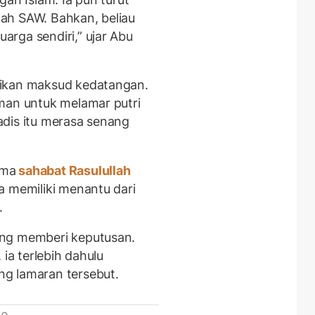
llah SAW. Bahkan, beliau
rga sendiri,” ujar Abu
aikan maksud kedatangan.
man untuk melamar putri
dis itu merasa senang
ima
sahabat Rasulullah
a memiliki menantu dari
.
ung memberi keputusan.
 ia terlebih dahulu
g lamaran tersebut.