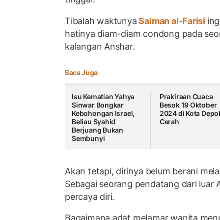
Tibalah waktunya
Salman al-Farisi
ing
hatinya diam-diam condong pada seor
kalangan Anshar.
Baca Juga
Isu Kematian Yahya
Prakiraan Cuaca
Sinwar Bongkar
Besok 19 Oktober
Kebohongan Israel,
2024 di Kota Depo
Beliau Syahid
Cerah
Berjuang Bukan
Sembunyi
Akan tetapi, dirinya belum berani mel
Sebagai seorang pendatang dari luar 
percaya diri.
Bagaimana adat melamar wanita menur