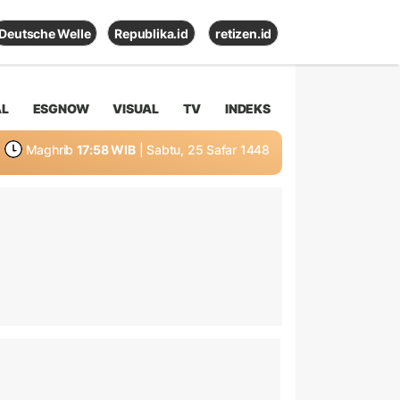
Deutsche Welle
Republika.id
retizen.id
AL
ESGNOW
VISUAL
TV
INDEKS
Maghrib
17:58 WIB
| Sabtu, 25 Safar 1448