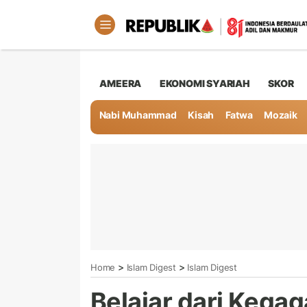
AMEERA
EKONOMI SYARIAH
SKOR
Nabi Muhammad
Kisah
Fatwa
Mozaik
>
>
Home
Islam Digest
Islam Digest
Belajar dari Kegag