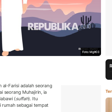
Foto: MgIt03
al-Farisi adalah seorang
Ter
seorang Muhajirin, ia
Nabawi (
suffah
). Itu
i rumah sebagai tempat