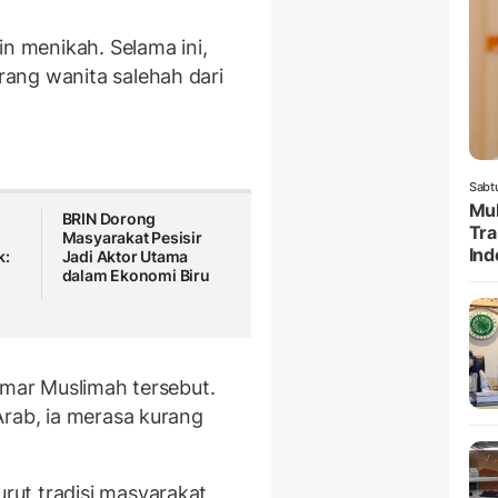
in menikah. Selama ini,
ang wanita salehah dari
Sabt
Muk
BRIN Dorong
Tr
Masyarakat Pesisir
Ind
k:
Jadi Aktor Utama
dalam Ekonomi Biru
amar Muslimah tersebut.
Arab, ia merasa kurang
ut tradisi masyarakat