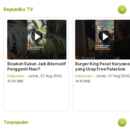
>
Republika TV
Bisakah Sukun Jadi Alternatif
Burger King Pecat Karyaw
Pengganti Nasi?
yang Ucap Free Palestine
Dailynews
- Jumat , 07 Aug 2026,
Dailynews
- Jumat , 07 Aug 2026
15:30 WIB
14:15 WIB
>
Terpopuler