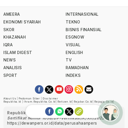
AMEERA
INTERNASIONAL
EKONOMI SYARIAH
TEKNO
SKOR
BISNIS FINANSIAL
KHAZANAH
ESGNOW
IQRA
VISUAL
ISLAM DIGEST
ENGLISH
NEWS
TV
ANALISIS
RAMADHAN
SPORT
INDEKS
About Us
|
Pedoman Siber
|
Disclaimer
Republika.id
|
Ihram.republika.co.id
|
Retizen.id
|
Rejabar.co.id
|
Rejogja.co.id
|
Republika telah diverifikasi oleh Dewan Pers
Sertifikat Nomor 1058/DP-Verifikasi/K/XII/2022
https://dewanpers.or.id/data/perusahaanpers
Ask me!