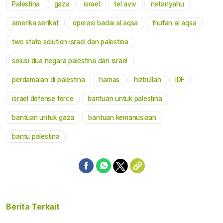
Palestina
gaza
israel
tel aviv
netanyahu
Mute
amerika serikat
operasi badai al aqsa
thufan al aqsa
two state solution israel dan palestina
solusi dua negara palestina dan israel
perdamaian di palestina
hamas
hizbullah
IDF
israel defense force
bantuan untuk palestina
bantuan untuk gaza
bantuan kemanusiaan
bantu palestina
Berita Terkait