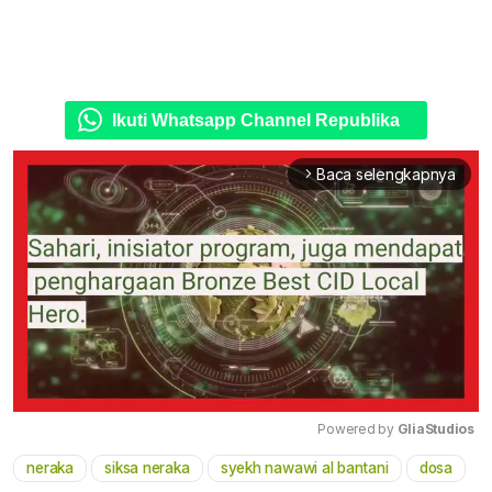
Ikuti Whatsapp Channel Republika
Baca selengkapnya
arrow_forward_ios
Powered by 
GliaStudios
neraka
siksa neraka
syekh nawawi al bantani
dosa
Mute