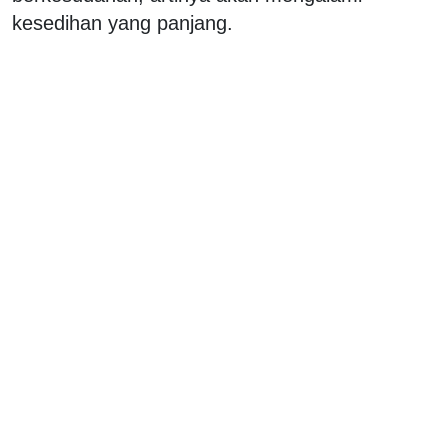
kesedihan yang panjang.