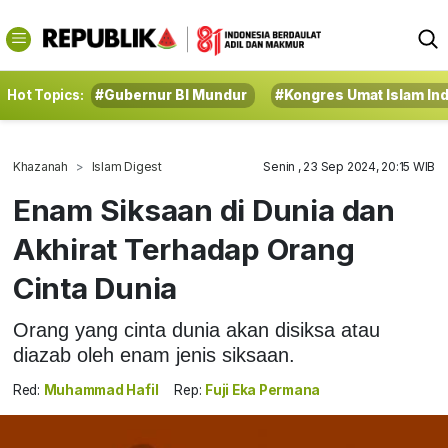
Hot Topics:
#Gubernur BI Mundur
#Kongres Umat Islam In
Khazanah
Islam Digest
Senin , 23 Sep 2024, 20:15 WIB
Enam Siksaan di Dunia dan
Akhirat Terhadap Orang
Cinta Dunia
Orang yang cinta dunia akan disiksa atau
diazab oleh enam jenis siksaan.
Red:
Muhammad Hafil
Rep:
Fuji Eka Permana