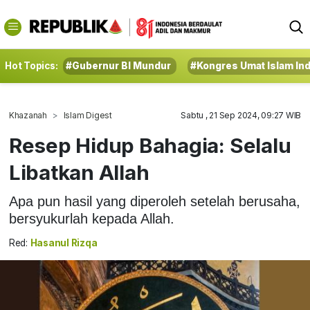
Hot Topics:
#Gubernur BI Mundur
#Kongres Umat Islam In
Khazanah
Islam Digest
Sabtu , 21 Sep 2024, 09:27 WIB
Resep Hidup Bahagia: Selalu
Libatkan Allah
Apa pun hasil yang diperoleh setelah berusaha,
bersyukurlah kepada Allah.
Red:
Hasanul Rizqa