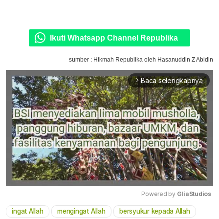
Ikuti Whatsapp Channel Republika
sumber : Hikmah Republika oleh Hasanuddin Z Abidin
Baca selengkapnya
arrow_forward_ios
Powered by 
GliaStudios
ingat Allah
mengingat Allah
bersyukur kepada Allah
Mute