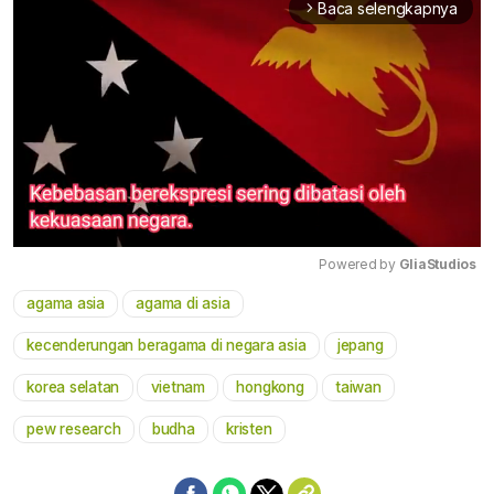
Baca selengkapnya
arrow_forward_ios
Powered by 
GliaStudios
agama asia
agama di asia
Mute
kecenderungan beragama di negara asia
jepang
korea selatan
vietnam
hongkong
taiwan
pew research
budha
kristen