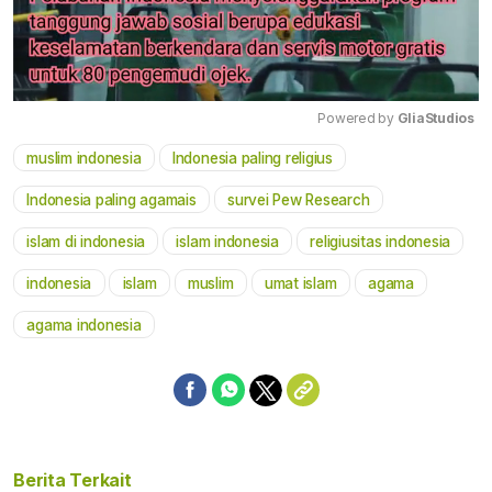
Powered by 
GliaStudios
muslim indonesia
Indonesia paling religius
Mute
Indonesia paling agamais
survei Pew Research
islam di indonesia
islam indonesia
religiusitas indonesia
indonesia
islam
muslim
umat islam
agama
agama indonesia
Berita Terkait