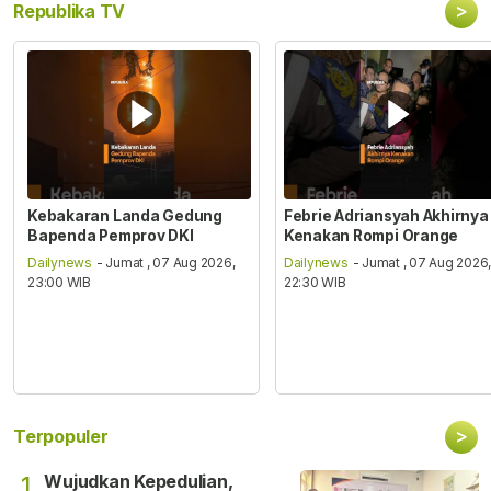
>
Republika TV
Kebakaran Landa Gedung
Febrie Adriansyah Akhirnya
Bapenda Pemprov DKI
Kenakan Rompi Orange
Dailynews
- Jumat , 07 Aug 2026,
Dailynews
- Jumat , 07 Aug 2026
23:00 WIB
22:30 WIB
>
Terpopuler
Wujudkan Kepedulian,
1