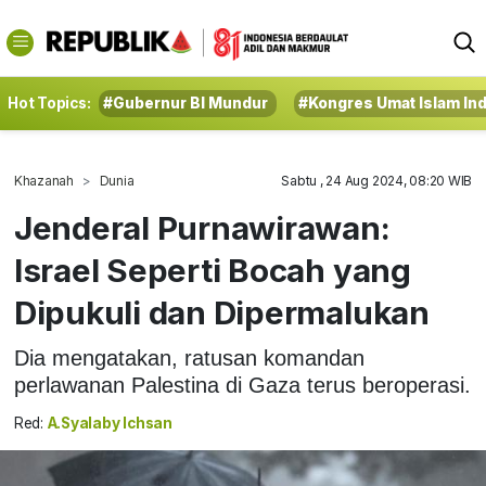
Hot Topics:
#Gubernur BI Mundur
#Kongres Umat Islam In
Khazanah
Dunia
Sabtu , 24 Aug 2024, 08:20 WIB
Jenderal Purnawirawan:
Israel Seperti Bocah yang
Dipukuli dan Dipermalukan
Dia mengatakan, ratusan komandan
perlawanan Palestina di Gaza terus beroperasi.
Red:
A.Syalaby Ichsan