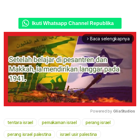
Ikuti Whatsapp Channel Republika
Baca selengkapnya
arrow_forward_ios
Powered by 
GliaStudios
tentara israel
pemakaman israel
perang israel
Mute
perang israel palestina
israel usir palestina