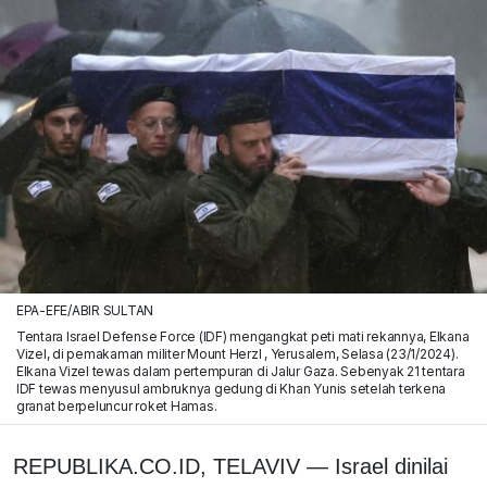
EPA-EFE/ABIR SULTAN
Tentara Israel Defense Force (IDF) mengangkat peti mati rekannya, Elkana
Vizel, di pemakaman militer Mount Herzl , Yerusalem, Selasa (23/1/2024).
Elkana Vizel tewas dalam pertempuran di Jalur Gaza. Sebenyak 21 tentara
IDF tewas menyusul ambruknya gedung di Khan Yunis setelah terkena
granat berpeluncur roket Hamas.
REPUBLIKA.CO.ID, TELAVIV
— Israel dinilai