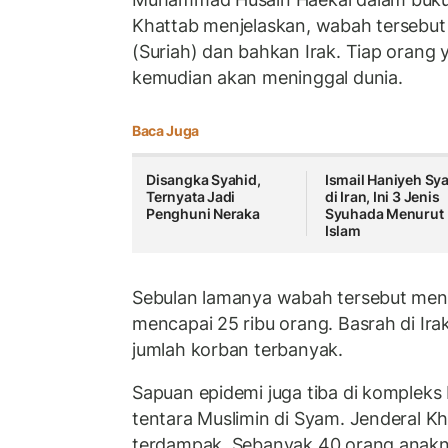
Khattab menjelaskan, wabah tersebut
(Suriah) dan bahkan Irak. Tiap orang y
kemudian akan meninggal dunia.
Baca Juga
Disangka Syahid,
Ismail Haniyeh Sy
Ternyata Jadi
di Iran, Ini 3 Jenis
Penghuni Neraka
Syuhada Menurut
Islam
Sebulan lamanya wabah tersebut meny
mencapai 25 ribu orang. Basrah di Ir
jumlah korban terbanyak.
Sapuan epidemi juga tiba di kompleks
tentara Muslimin di Syam. Jenderal Kha
terdampak. Sebanyak 40 orang anakn