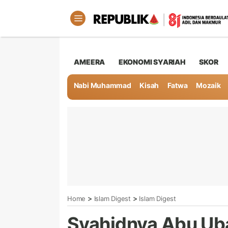
AMEERA
EKONOMI SYARIAH
SKOR
Nabi Muhammad
Kisah
Fatwa
Mozaik
>
>
Home
Islam Digest
Islam Digest
Syahidnya Abu Ub