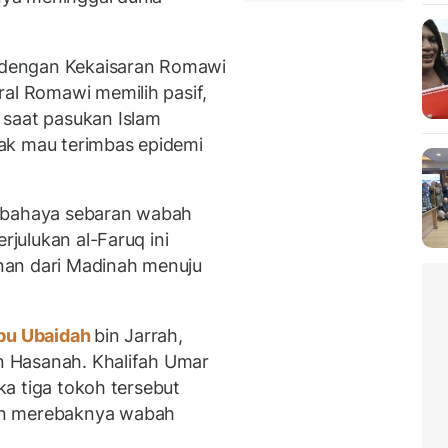
i dengan Kekaisaran Romawi
ral Romawi memilih pasif,
 saat pasukan Islam
ak mau terimbas epidemi
i bahaya sebaran wabah
rjulukan al-Faruq ini
nan dari Madinah menuju
u Ubaidah
bin Jarrah,
in Hasanah. Khalifah Umar
ika tiga tokoh tersebut
an merebaknya wabah