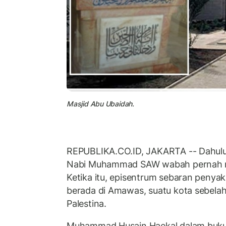
Masjid Abu Ubaidah.
REPUBLIKA.CO.ID, JAKARTA -- Dahulu
Nabi Muhammad SAW wabah pernah me
Ketika itu, episentrum sebaran penya
berada di Amawas, suatu kota sebelah 
Palestina.
Muhammad Husain Haekal dalam buku 