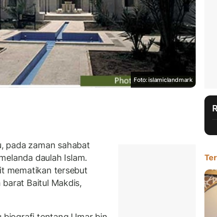
Foto: islamiclandmark
, pada zaman sahabat
landa daulah Islam.
Ter
kit mematikan tersebut
barat Baitul Makdis,
biografi tentang Umar bin