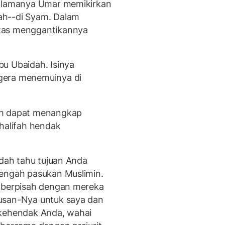
i lamanya Umar memikirkan
ah--di Syam. Dalam
tas menggantikannya
u Ubaidah. Isinya
gera menemuinya di
ah dapat menangkap
khalifah hendak
udah tahu tujuan Anda
tengah pasukan Muslimin.
n berpisah dengan mereka
usan-Nya untuk saya dan
 kehendak Anda, wahai