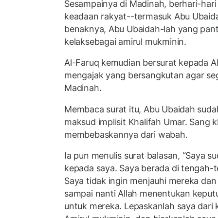
Sesampainya di Madinah, berhari-har
keadaan rakyat--termasuk Abu Ubaid
benaknya, Abu Ubaidah-lah yang pan
kelaksebagai amirul mukminin.
Al-Faruq kemudian bersurat kepada Ab
mengajak yang bersangkutan agar se
Madinah.
Membaca surat itu, Abu Ubaidah sud
maksud implisit Khalifah Umar. Sang 
membebaskannya dari wabah.
Ia pun menulis surat balasan, “Saya s
kepada saya. Saya berada di tengah-
Saya tidak ingin menjauhi mereka da
sampai nanti Allah menentukan keput
untuk mereka. Lepaskanlah saya dari