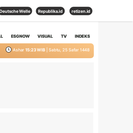
Deutsche Welle
Republika.id
retizen.id
AL
ESGNOW
VISUAL
TV
INDEKS
Ashar
15:23 WIB
| Sabtu, 25 Safar 1448