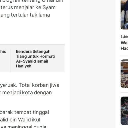
 terus menjalar ke Syam
ang tertular tak lama
Sabt
Wak
Had
ahid
Bendera Setengah
Tiang untuk Hormati
As-Syahid Ismail
Haniyeh
eruak. Total korban jiwa
ak menjadi kota dengan
 barak tempat tinggal
lid bin Walid ikut
ya meninggal dunia