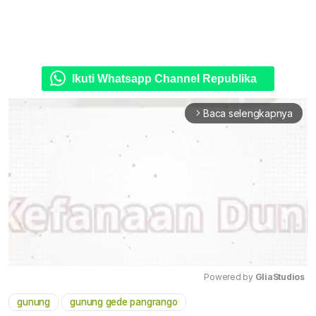
Ikuti Whatsapp Channel Republika
Baca selengkapnya
arrow_forward_ios
Powered by 
GliaStudios
gunung
gunung gede pangrango
Mute