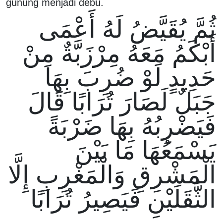
gunung menjadi debu.
ثُمَّ يُقَيَّضُ لَهُ أَعْمَى
أَبْكَمُ مَعَهُ مِرْزَبَّةٌ مِنْ
حَدِيدٍ لَوْ ضُرِبَ بِهَا
جَبَلٌ لَصَارَ تُرَابًا قَالَ
فَيَضْرِبُهُ بِهَا ضَرْبَةً
يَسْمَعُهَا مَا بَيْنَ
الْمَشْرِقِ وَالْمَغْرِبِ إِلَّا
الثَّقَلَيْنِ فَيَصِيرُ تُرَابًا