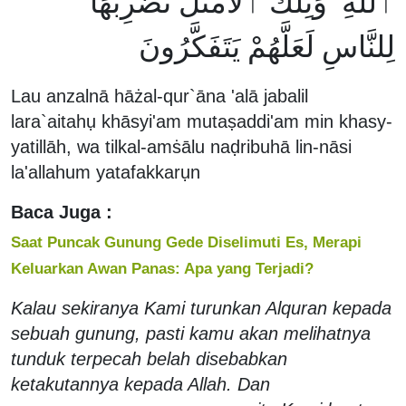
ٱللَّهِ ۚ وَتِلْكَ ٱلْأَمْثَٰلُ نَضْرِبُهَا
لِلنَّاسِ لَعَلَّهُمْ يَتَفَكَّرُونَ
Lau anzalnā hāżal-qur`āna 'alā jabalil
lara`aitahụ khāsyi'am mutaṣaddi'am min khasy-
yatillāh, wa tilkal-amṡālu naḍribuhā lin-nāsi
la'allahum yatafakkarụn
Baca Juga :
Saat Puncak Gunung Gede Diselimuti Es, Merapi
Keluarkan Awan Panas: Apa yang Terjadi?
Kalau sekiranya Kami turunkan Alquran kepada
sebuah gunung, pasti kamu akan melihatnya
tunduk terpecah belah disebabkan
ketakutannya kepada Allah. Dan